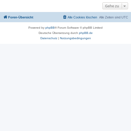
Gehe zu
Foren-Übersicht
Alle Cookies löschen
Alle Zeiten sind
UTC
Powered by
phpBB
® Forum Software © phpBB Limited
Deutsche Übersetzung durch
phpBB.de
Datenschutz
|
Nutzungsbedingungen