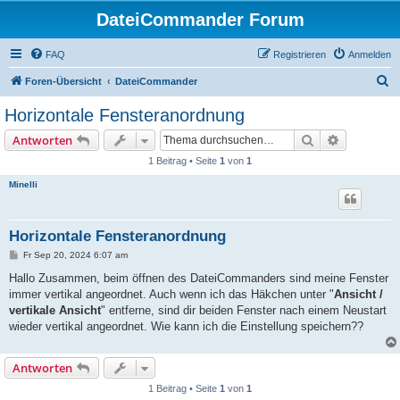
DateiCommander Forum
FAQ
Registrieren
Anmelden
S
Foren-Übersicht
DateiCommander
u
Horizontale Fensteranordnung
c
Suche
Erweiterte
Antworten
h
1 Beitrag • Seite
1
von
1
e
Minelli
Horizontale Fensteranordnung
B
Fr Sep 20, 2024 6:07 am
e
i
Hallo Zusammen, beim öffnen des DateiCommanders sind meine Fenster
t
immer vertikal angeordnet. Auch wenn ich das Häkchen unter "
Ansicht /
r
a
vertikale Ansicht
" entferne, sind dir beiden Fenster nach einem Neustart
g
wieder vertikal angeordnet. Wie kann ich die Einstellung speichern??
Antworten
1 Beitrag • Seite
1
von
1