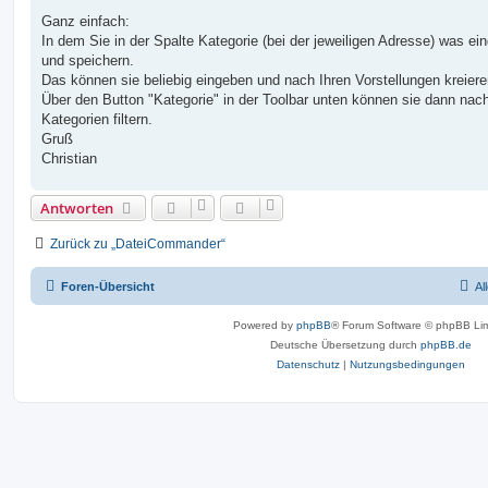
e
i
Ganz einfach:
t
In dem Sie in der Spalte Kategorie (bei der jeweiligen Adresse) was ei
r
a
und speichern.
g
Das können sie beliebig eingeben und nach Ihren Vorstellungen kreiere
Über den Button "Kategorie" in der Toolbar unten können sie dann nac
Kategorien filtern.
Gruß
Christian
Antworten
Zurück zu „DateiCommander“
Foren-Übersicht
Al
Powered by
phpBB
® Forum Software © phpBB Lim
Deutsche Übersetzung durch
phpBB.de
Datenschutz
|
Nutzungsbedingungen