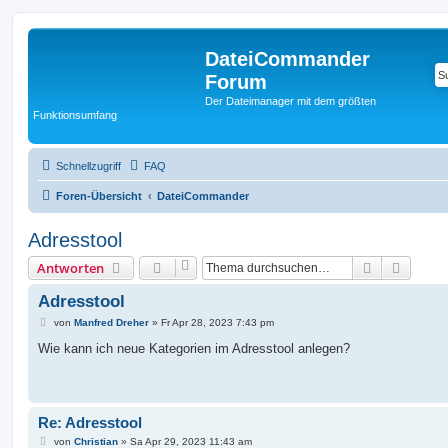
DateiCommander
Forum
Der Dateimanager mit dem größten
Funktionsumfang
Schnellzugriff
FAQ
Foren-Übersicht
DateiCommander
Adresstool
Suche
Erweit
Antworten
Adresstool
B
von
Manfred Dreher
»
Fr Apr 28, 2023 7:43 pm
e
i
Wie kann ich neue Kategorien im Adresstool anlegen?
t
r
a
g
Re: Adresstool
B
von
Christian
»
Sa Apr 29, 2023 11:43 am