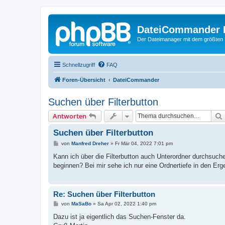
DateiCommander 
Der Dateimanager mit dem größten
Schnellzugriff
FAQ
Foren-Übersicht
DateiCommander
Suchen über Filterbutton
Antworten
Suchen über Filterbutton
B
von
Manfred Dreher
»
Fr Mär 04, 2022 7:01 pm
e
i
Kann ich über die Filterbutton auch Unterordner durchsuch
t
beginnen? Bei mir sehe ich nur eine Ordnertiefe in den Er
r
a
g
Re: Suchen über Filterbutton
B
von
MaSaBo
»
Sa Apr 02, 2022 1:40 pm
e
i
Dazu ist ja eigentlich das Suchen-Fenster da.
t