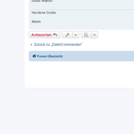
Gruß Martin
r
a
g
Herzliche Grüße
Martin
Antworten
Zurück zu „DateiCommander“
Foren-Übersicht