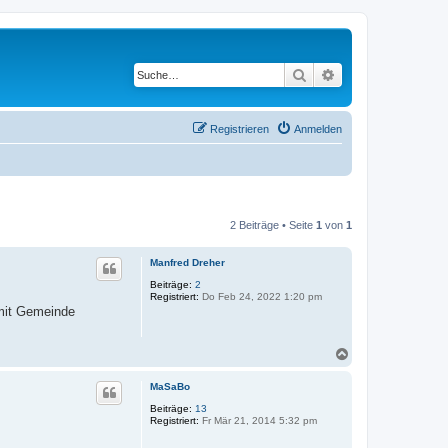
Suche
Erweiterte Suche
Registrieren
Anmelden
2 Beiträge • Seite
1
von
1
Manfred Dreher
Beiträge:
2
Registriert:
Do Feb 24, 2022 1:20 pm
 mit Gemeinde
N
a
c
MaSaBo
h
o
Beiträge:
13
Registriert:
Fr Mär 21, 2014 5:32 pm
b
e