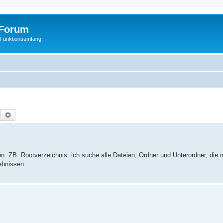
Forum
 Funktionsumfang
Suche
Erweiterte Suche
en. ZB. Rootverzeichnis: ich suche alle Dateien, Ordner und Unterordner, die
gebnissen