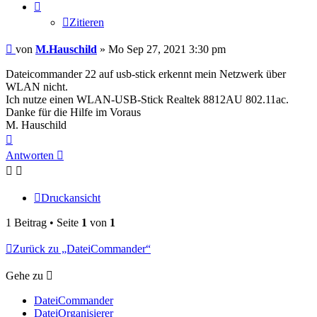
Zitieren
Beitrag
von
M.Hauschild
»
Mo Sep 27, 2021 3:30 pm
Dateicommander 22 auf usb-stick erkennt mein Netzwerk über
WLAN nicht.
Ich nutze einen WLAN-USB-Stick Realtek 8812AU 802.11ac.
Danke für die Hilfe im Voraus
M. Hauschild
Nach
oben
Antworten
Druckansicht
1 Beitrag • Seite
1
von
1
Zurück zu „DateiCommander“
Gehe zu
DateiCommander
DateiOrganisierer