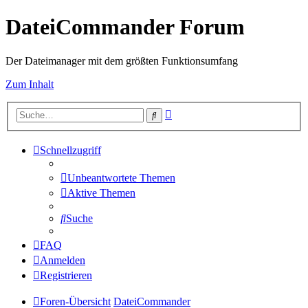
DateiCommander Forum
Der Dateimanager mit dem größten Funktionsumfang
Zum Inhalt
Erweiterte
Suche
Suche
Schnellzugriff
Unbeantwortete Themen
Aktive Themen
Suche
FAQ
Anmelden
Registrieren
Foren-Übersicht
DateiCommander