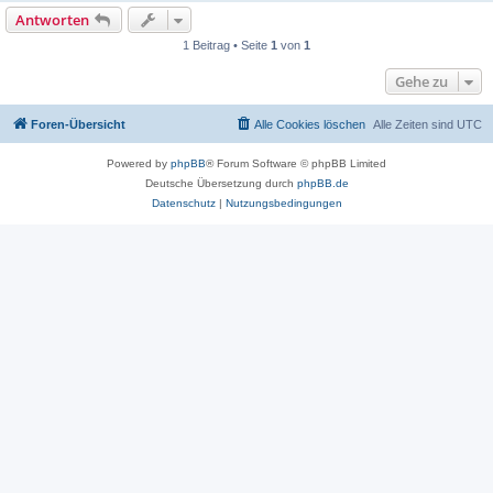
Antworten
1 Beitrag • Seite
1
von
1
Gehe zu
Foren-Übersicht
Alle Cookies löschen
Alle Zeiten sind
UTC
Powered by
phpBB
® Forum Software © phpBB Limited
Deutsche Übersetzung durch
phpBB.de
Datenschutz
|
Nutzungsbedingungen