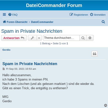
DateiCommander Forum
FAQ
Registrieren
Anmelden
S
Foren-Übersicht
DateiCommander
u
Spam in Private Nachrichten
c
Suche
Erweiterte
Antworten
h
1 Beitrag • Seite
1
von
1
e
Gerdio
Spam in Private Nachrichten
B
Fr Sep 03, 2021 10:53 am
e
i
Hallo allezusammen,
t
ich habe 3 Spams in meinen PN.
r
a
Nach dem Löschen (und als gelesen markiert ) sind die wieder da.
g
Gibt es einen Trick, die entgültig zu entfernen?
MfG
Gerdio