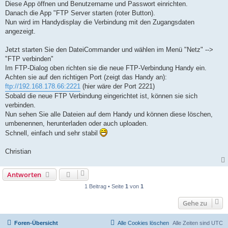
Diese App öffnen und Benutzername und Passwort einrichten.
Danach die App "FTP Server starten (roter Button).
Nun wird im Handydisplay die Verbindung mit den Zugangsdaten
angezeigt.
Jetzt starten Sie den DateiCommander und wählen im Menü "Netz" -->
"FTP verbinden"
Im FTP-Dialog oben richten sie die neue FTP-Verbindung Handy ein.
Achten sie auf den richtigen Port (zeigt das Handy an):
ftp://192.168.178.66:2221
(hier wäre der Port 2221)
Sobald die neue FTP Verbindung eingerichtet ist, können sie sich
verbinden.
Nun sehen Sie alle Dateien auf dem Handy und können diese löschen,
umbenennen, herunterladen oder auch uploaden.
Schnell, einfach und sehr stabil
Christian
Antworten
1 Beitrag • Seite
1
von
1
Gehe zu
Foren-Übersicht
Alle Cookies löschen
Alle Zeiten sind
UTC