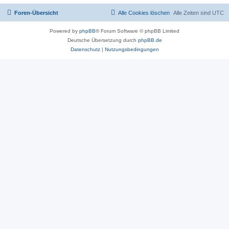
Foren-Übersicht
Alle Cookies löschen
Alle Zeiten sind
UTC
Powered by
phpBB
® Forum Software © phpBB Limited
Deutsche Übersetzung durch
phpBB.de
Datenschutz
|
Nutzungsbedingungen