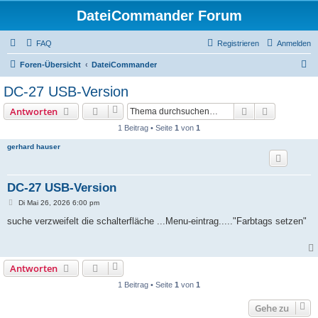
DateiCommander Forum
FAQ
Registrieren
Anmelden
S
Foren-Übersicht
DateiCommander
u
DC-27 USB-Version
c
Suche
Erweiterte
Antworten
h
1 Beitrag • Seite
1
von
1
e
gerhard hauser
DC-27 USB-Version
B
Di Mai 26, 2026 6:00 pm
e
i
suche verzweifelt die schalterfläche ...Menu-eintrag....."Farbtags setzen"
t
r
a
g
Antworten
1 Beitrag • Seite
1
von
1
Gehe zu