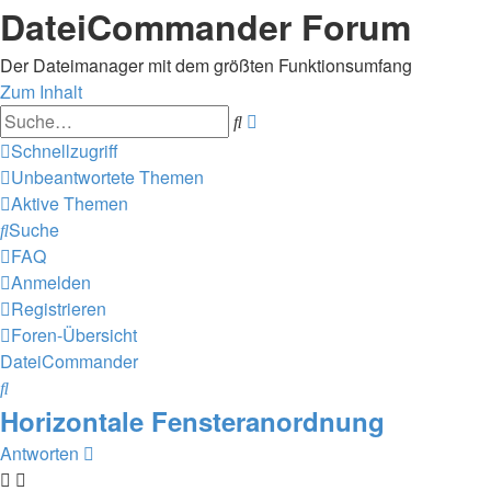
DateiCommander Forum
Der Dateimanager mit dem größten Funktionsumfang
Zum Inhalt
Erweiterte
Suche
Suche
Schnellzugriff
Unbeantwortete Themen
Aktive Themen
Suche
FAQ
Anmelden
Registrieren
Foren-Übersicht
DateiCommander
Suche
Horizontale Fensteranordnung
Antworten