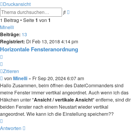
Druckansicht
Erweiterte
Suche
Suche
1 Beitrag • Seite
1
von
1
Minelli
Beiträge:
13
Registriert:
Di Feb 13, 2018 4:14 pm
Horizontale Fensteranordnung
Zitieren
Zitieren
Beitrag
von
Minelli
»
Fr Sep 20, 2024 6:07 am
Hallo Zusammen, beim öffnen des DateiCommanders sind
meine Fenster immer vertikal angeordnet. Auch wenn ich das
Häkchen unter "
Ansicht / vertikale Ansicht
" entferne, sind dir
beiden Fenster nach einem Neustart wieder vertikal
angeordnet. Wie kann ich die Einstellung speichern??
Nach
oben
Antworten