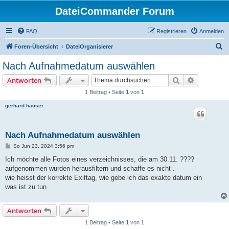
DateiCommander Forum
FAQ
Registrieren
Anmelden
S
Foren-Übersicht
DateiOrganisierer
u
Nach Aufnahmedatum auswählen
c
Suche
Erweiterte
Antworten
h
1 Beitrag • Seite
1
von
1
e
gerhard hauser
Nach Aufnahmedatum auswählen
B
So Jun 23, 2024 3:56 pm
e
i
Ich möchte alle Fotos eines verzeichnisses, die am 30.11. ????
t
aufgenommen wurden herausfiltern und schaffe es nicht .
r
a
wie heisst der korrekte Exiftag, wie gebe ich das exakte datum ein
g
was ist zu tun
Antworten
1 Beitrag • Seite
1
von
1