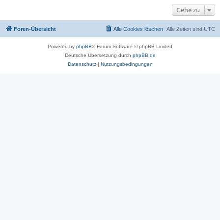
Gehe zu
Foren-Übersicht
Alle Cookies löschen
Alle Zeiten sind
UTC
Powered by
phpBB
® Forum Software © phpBB Limited
Deutsche Übersetzung durch
phpBB.de
Datenschutz
|
Nutzungsbedingungen