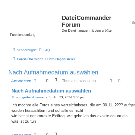
DateiCommander
Forum
Der Dateimanager mit dem größten
Funktionsumfang
Schnellzugriff
FAQ
Foren-Übersicht
DateiOrganisierer
Nach Aufnahmedatum auswählen
Suche
Erweit
Antworten
Nach Aufnahmedatum auswählen
B
von
gerhard hauser
»
So Jun 23, 2024 3:56 pm
e
i
Ich möchte alle Fotos eines verzeichnisses, die am 30.11. ???? auf
t
wurden herausfiltern und schaffe es nicht .
r
a
wie heisst der korrekte Exiftag, wie gebe ich das exakte datum ein
g
was ist zu tun
Antworten