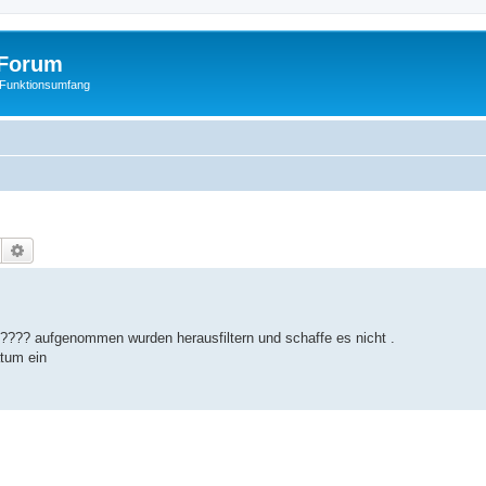
Forum
 Funktionsumfang
Suche
Erweiterte Suche
 ???? aufgenommen wurden herausfiltern und schaffe es nicht .
atum ein