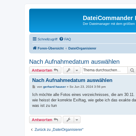
DateiCommander 
Der Dateimanager mit dem größten
Schnellzugriff
FAQ
Foren-Übersicht
DateiOrganisierer
Nach Aufnahmedatum auswählen
Antworten
Nach Aufnahmedatum auswählen
B
von
gerhard hauser
»
So Jun 23, 2024 3:56 pm
e
i
Ich möchte alle Fotos eines verzeichnisses, die am 30.11.
t
wie heisst der korrekte Exiftag, wie gebe ich das exakte d
r
a
was ist zu tun
g
Antworten
Zurück zu „DateiOrganisierer“