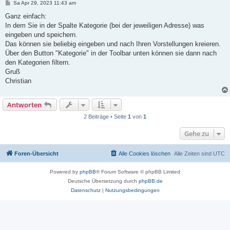
B
Sa Apr 29, 2023 11:43 am
e
i
Ganz einfach:
t
In dem Sie in der Spalte Kategorie (bei der jeweiligen Adresse) was
r
a
eingeben und speichern.
g
Das können sie beliebig eingeben und nach Ihren Vorstellungen kreieren.
Über den Button "Kategorie" in der Toolbar unten können sie dann nach
den Kategorien filtern.
Gruß
Christian
Antworten
2 Beiträge • Seite
1
von
1
Gehe zu
Foren-Übersicht
Alle Cookies löschen
Alle Zeiten sind
UTC
Powered by
phpBB
® Forum Software © phpBB Limited
Deutsche Übersetzung durch
phpBB.de
Datenschutz
|
Nutzungsbedingungen