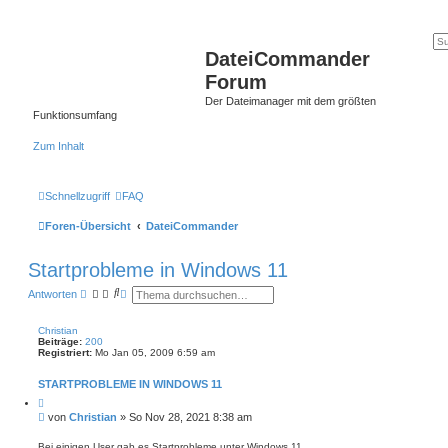
DateiCommander
Forum
Der Dateimanager mit dem größten
Funktionsumfang
Zum Inhalt
Schnellzugriff
FAQ
Foren-Übersicht
DateiCommander
Startprobleme in Windows 11
S
E
Antworten
u
r
c
w
h
e
Christian
e
i
Beiträge:
200
t
Registriert:
Mo Jan 05, 2009 6:59 am
e
r
STARTPROBLEME IN WINDOWS 11
t
e
Z
S
i
B
von
Christian
»
So Nov 28, 2021 8:38 am
t
u
e
i
c
i
e
Bei einigen User gab es Startprobleme unter Windows 11.
h