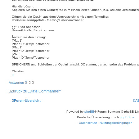
r
t
e
e
Hier die Lösung:
r
n
Kopieren Sie sich einen Ordnerpfad zum einem leeren Ordner ( z.B. D:\Temp\Testordner)
a
g
Öffnen sie die Opt.ini aus dem Userverzeichnis mit einem Texteditor:
C:\Users\user\AppData\Roaming\Dateicommander
ggf. Pfad anpassen.
User=Aktueller Benutzername
Ändern sie den Eintrag:
[Pfad1]
Pfad= D:\Temp\Testordner
[Pfad2]
Pfad= D:\Temp\Testordner
[Pfad3]
Pfad= D:\Temp\Testordner
SPEICHERN und Schließen der Opt.ini, anschl. DC starten, danach sollte das Problem w
Christian
N
a
c
Antworten
h
o
Zurück zu „DateiCommander“
b
e
n
Foren-Übersicht
Al
Powered by
phpBB
® Forum Software © phpBB Lim
Deutsche Übersetzung durch
phpBB.de
Datenschutz
|
Nutzungsbedingungen