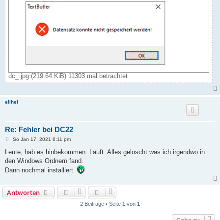
dc_.jpg (219.64 KiB) 11303 mal betrachtet
ellhel
Re: Fehler bei DC22
B
So Jan 17, 2021 6:11 pm
e
i
Leute, hab es hinbekommen. Läuft. Alles gelöscht was ich irgendwo in
t
den Windows Ordnern fand.
r
a
Dann nochmal installiert.
g
Antworten
2 Beiträge • Seite
1
von
1
Gehe zu