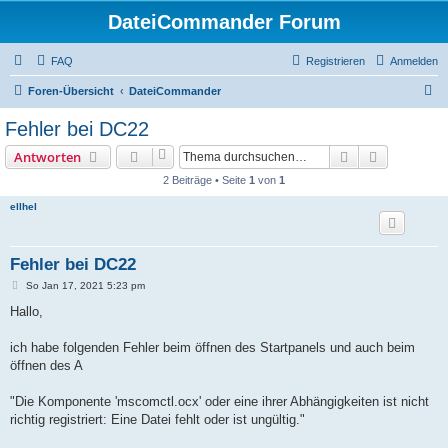
DateiCommander Forum
FAQ
Registrieren
Anmelden
S
Foren-Übersicht
DateiCommander
u
Fehler bei DC22
c
Suche
Erweiterte
Antworten
h
2 Beiträge • Seite
1
von
1
e
ellhel
Fehler bei DC22
B
So Jan 17, 2021 5:23 pm
e
i
Hallo,
t
r
a
ich habe folgenden Fehler beim öffnen des Startpanels und auch beim
g
öffnen des A
"Die Komponente 'mscomctl.ocx' oder eine ihrer Abhängigkeiten ist nicht
richtig registriert: Eine Datei fehlt oder ist ungültig."