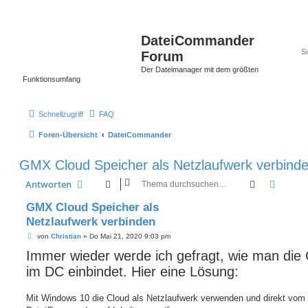
DateiCommander
Forum
Der Dateimanager mit dem größten
Funktionsumfang
Schnellzugriff
FAQ
Foren-Übersicht
DateiCommander
GMX Cloud Speicher als Netzlaufwerk verbind
Suche
Erweit
Antworten
GMX Cloud Speicher als
Netzlaufwerk verbinden
B
von
Christian
»
Do Mai 21, 2020 9:03 pm
e
Immer wieder werde ich gefragt, wie man die
i
t
im DC einbindet. Hier eine Lösung:
r
a
g
Mit Windows 10 die Cloud als Netzlaufwerk verwenden und direkt vom