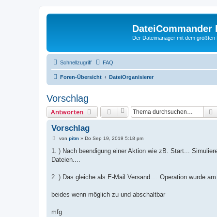
DateiCommander 
Der Dateimanager mit dem größten
Schnellzugriff
FAQ
Foren-Übersicht
DateiOrganisierer
Vorschlag
Antworten
Vorschlag
B
von
pitm
»
Do Sep 19, 2019 5:18 pm
e
i
1. ) Nach beendigung einer Aktion wie zB. Start... Simulie
t
Dateien....
r
a
g
2. ) Das gleiche als E-Mail Versand.... Operation wurde am 
beides wenn möglich zu und abschaltbar
mfg