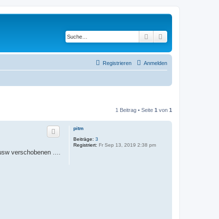
Suche
Erweiterte Suche
Registrieren
Anmelden
1 Beitrag • Seite
1
von
1
pitm
Beiträge:
3
Registriert:
Fr Sep 13, 2019 2:38 pm
 usw verschobenen ....