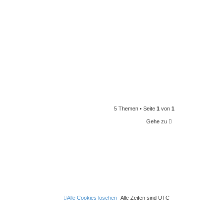
5 Themen • Seite
1
von
1
Gehe zu
Alle Cookies löschen
Alle Zeiten sind
UTC