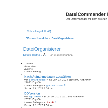
DateiCommander 
Der Dateimanager mit dem größten
Schnellzugriff
FAQ
Foren-Übersicht
DateiOrganisierer
DateiOrganisierer
S
E
Neues Thema
u
r
c
w
h
e
Themen
e
i
Antworten
t
Zugriffe
e
Letzter Beitrag
r
Nach Aufnahmedatum auswählen
t
von
gerhard hauser
»
So Jun 23, 2024 3:56 pm
0
Antworten
e
29943
Zugriffe
S
Letzter Beitrag
von
gerhard hauser
u
So Jun 23, 2024 3:56 pm
c
h
DO Version
e
von
sgf_79104
»
Di Jul 20, 2021 9:51 am
1
Antworten
23771
Zugriffe
Letzter Beitrag
von
Joschi
Do Jun 22, 2023 9:50 am