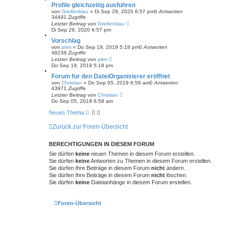
Profile gleichzeitig ausführen
von
Greifenklau
»
Di Sep 29, 2020 6:57 pm
0
Antworten
34491
Zugriffe
Letzter Beitrag
von
Greifenklau
Di Sep 29, 2020 6:57 pm
Vorschlag
von
pitm
»
Do Sep 19, 2019 5:18 pm
0
Antworten
48238
Zugriffe
Letzter Beitrag
von
pitm
Do Sep 19, 2019 5:18 pm
Forum für den DateiOrganisierer eröffnet
von
Christian
»
Do Sep 05, 2019 6:58 am
0
Antworten
43971
Zugriffe
Letzter Beitrag
von
Christian
Do Sep 05, 2019 6:58 am
Neues Thema
Zurück zur Foren-Übersicht
BERECHTIGUNGEN IN DIESEM FORUM
Sie dürfen
keine
neuen Themen in diesem Forum erstellen.
Sie dürfen
keine
Antworten zu Themen in diesem Forum erstellen.
Sie dürfen Ihre Beiträge in diesem Forum
nicht
ändern.
Sie dürfen Ihre Beiträge in diesem Forum
nicht
löschen.
Sie dürfen
keine
Dateianhänge in diesem Forum erstellen.
Foren-Übersicht