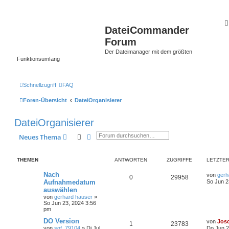
DateiCommander
Forum
Der Dateimanager mit dem größten
Funktionsumfang
Schnellzugriff
FAQ
Foren-Übersicht
DateiOrganisierer
DateiOrganisierer
Suche
Erweiterte Suche
Neues Thema
THEMEN
ANTWORTEN
ZUGRIFFE
LETZTER
Nach
von
gerh
0
29958
Aufnahmedatum
So Jun 2
auswählen
von
gerhard hauser
»
So Jun 23, 2024 3:56
pm
DO Version
von
Jos
1
23783
von
sgf_79104
»
Di Jul
Do Jun 2