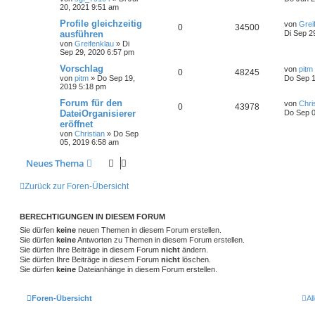
20, 2021 9:51 am
Profile gleichzeitig
von
Grei
0
34500
ausführen
Di Sep 2
von
Greifenklau
»
Di
Sep 29, 2020 6:57 pm
Vorschlag
von
pitm
0
48245
von
pitm
»
Do Sep 19,
Do Sep 1
2019 5:18 pm
Forum für den
von
Chri
0
43978
DateiOrganisierer
Do Sep 0
eröffnet
von
Christian
»
Do Sep
05, 2019 6:58 am
Neues Thema
Zurück zur Foren-Übersicht
BERECHTIGUNGEN IN DIESEM FORUM
Sie dürfen
keine
neuen Themen in diesem Forum erstellen.
Sie dürfen
keine
Antworten zu Themen in diesem Forum erstellen.
Sie dürfen Ihre Beiträge in diesem Forum
nicht
ändern.
Sie dürfen Ihre Beiträge in diesem Forum
nicht
löschen.
Sie dürfen
keine
Dateianhänge in diesem Forum erstellen.
Foren-Übersicht
Al