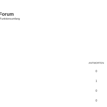
Forum
 Funktionsumfang
eiterte Suche
ANTWORTEN
0
1
0
0