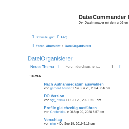
DateiCommander 
Der Dateimanager mit dem größten
Schnellzugriff
FAQ
Foren-Übersicht
DateiOrganisierer
DateiOrganisierer
Suche
Erw
Neues Thema
THEMEN
Nach Aufnahmedatum auswählen
von
gerhard hauser
»
So Jun 23, 2024 3:56 pm
DO Version
von
sgf_79104
»
Di Jul 20, 2021 9:51 am
Profile gleichzeitig ausführen
von
Greifenklau
»
Di Sep 29, 2020 6:57 pm
Vorschlag
von
pitm
»
Do Sep 19, 2019 5:18 pm