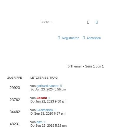
Suche
Erweiterte Suche
Registrieren
Anmelden
5 Themen • Seite
1
von
1
ZUGRIFFE
LETZTER BEITRAG
von
gerhard hauser
29923
So Jun 23, 2024 3:56 pm
von
Joschi
23762
Do Jun 22, 2023 9:50 am
von
Greifenklau
34482
Di Sep 29, 2020 6:57 pm
von
pitm
48231
Do Sep 19, 2019 5:18 pm