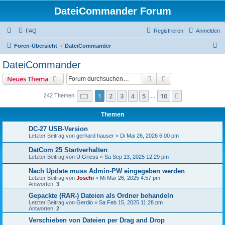
DateiCommander Forum
FAQ
Registrieren
Anmelden
S
Foren-Übersicht
DateiCommander
u
DateiCommander
c
Suche
Erweiterte Suche
Neues Thema
h
e
Seite
1
von
10
1
2
3
4
5
10
Nächste
242 Themen
…
Themen
DC-27 USB-Version
Letzter Beitrag von
gerhard hauser
«
Di Mai 26, 2026 6:00 pm
DatCom 25 Startverhalten
Letzter Beitrag von
U.Griess
«
Sa Sep 13, 2025 12:29 pm
Nach Update muss Admin-PW eingegeben werden
Letzter Beitrag von
Joschi
«
Mi Mär 26, 2025 4:57 pm
Antworten:
3
Gepackte (RAR-) Dateien als Ordner behandeln
Letzter Beitrag von
Gerdio
«
Sa Feb 15, 2025 11:28 pm
Antworten:
2
Verschieben von Dateien per Drag and Drop