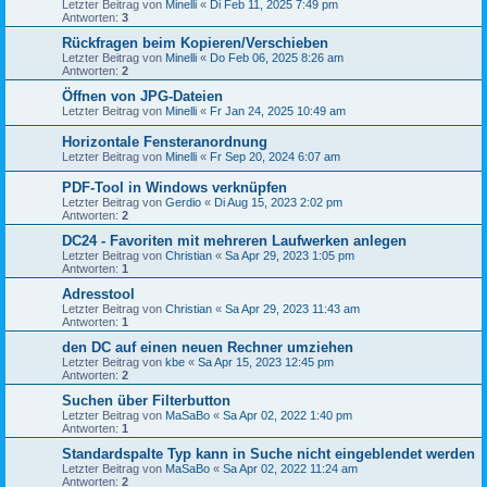
Letzter Beitrag von
Minelli
«
Di Feb 11, 2025 7:49 pm
Antworten:
3
Rückfragen beim Kopieren/Verschieben
Letzter Beitrag von
Minelli
«
Do Feb 06, 2025 8:26 am
Antworten:
2
Öffnen von JPG-Dateien
Letzter Beitrag von
Minelli
«
Fr Jan 24, 2025 10:49 am
Horizontale Fensteranordnung
Letzter Beitrag von
Minelli
«
Fr Sep 20, 2024 6:07 am
PDF-Tool in Windows verknüpfen
Letzter Beitrag von
Gerdio
«
Di Aug 15, 2023 2:02 pm
Antworten:
2
DC24 - Favoriten mit mehreren Laufwerken anlegen
Letzter Beitrag von
Christian
«
Sa Apr 29, 2023 1:05 pm
Antworten:
1
Adresstool
Letzter Beitrag von
Christian
«
Sa Apr 29, 2023 11:43 am
Antworten:
1
den DC auf einen neuen Rechner umziehen
Letzter Beitrag von
kbe
«
Sa Apr 15, 2023 12:45 pm
Antworten:
2
Suchen über Filterbutton
Letzter Beitrag von
MaSaBo
«
Sa Apr 02, 2022 1:40 pm
Antworten:
1
Standardspalte Typ kann in Suche nicht eingeblendet werden
Letzter Beitrag von
MaSaBo
«
Sa Apr 02, 2022 11:24 am
Antworten:
2