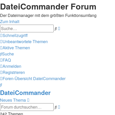
DateiCommander Forum
Der Dateimanager mit dem größten Funktionsumfang
Zum Inhalt
Erweiterte
Suche
Suche
Schnellzugriff
Unbeantwortete Themen
Aktive Themen
Suche
FAQ
Anmelden
Registrieren
Foren-Übersicht
DateiCommander
Suche
DateiCommander
Neues Thema
Erweiterte
Suche
Suche
242 Themen