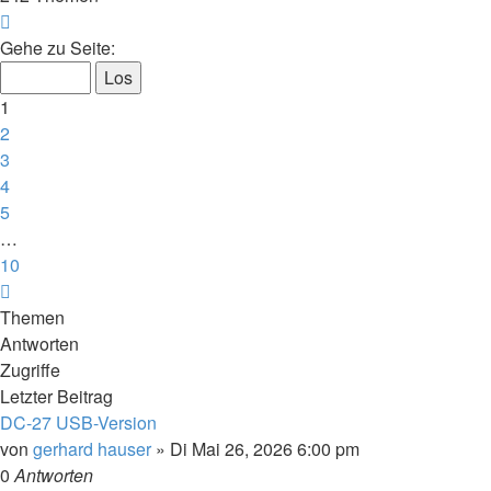
Seite
1
Gehe zu Seite:
von
10
1
2
3
4
5
…
10
Nächste
Themen
Antworten
Zugriffe
Letzter Beitrag
DC-27 USB-Version
von
gerhard hauser
»
Di Mai 26, 2026 6:00 pm
0
Antworten