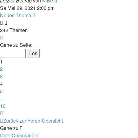
Letzter Beitrag
von
KlBe
Sa Mai 29, 2021 2:00 pm
Neues Thema
242 Themen
Seite
1
Gehe zu Seite:
von
10
1
2
3
4
5
…
10
Nächste
Zurück zur Foren-Übersicht
Gehe zu
DateiCommander