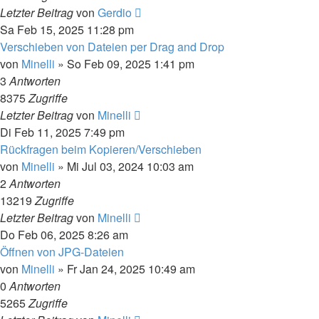
Letzter Beitrag
von
Gerdio
Sa Feb 15, 2025 11:28 pm
Verschieben von Dateien per Drag and Drop
von
Minelli
»
So Feb 09, 2025 1:41 pm
3
Antworten
8375
Zugriffe
Letzter Beitrag
von
Minelli
Di Feb 11, 2025 7:49 pm
Rückfragen beim Kopieren/Verschieben
von
Minelli
»
Mi Jul 03, 2024 10:03 am
2
Antworten
13219
Zugriffe
Letzter Beitrag
von
Minelli
Do Feb 06, 2025 8:26 am
Öffnen von JPG-Dateien
von
Minelli
»
Fr Jan 24, 2025 10:49 am
0
Antworten
5265
Zugriffe