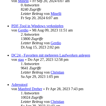
von
Minelli
»
Fr Sep 20, 2024 6:07 am
0
Antworten
8240
Zugriffe
Letzter Beitrag
von
Minelli
Fr Sep 20, 2024 6:07 am
PDF-Tool in Windows verknüpfen
von
Gerdio
»
Mi Aug 09, 2023 11:51 am
2
Antworten
13800
Zugriffe
Letzter Beitrag
von
Gerdio
Di Aug 15, 2023 2:02 pm
DC24 - Favoriten mit mehreren Laufwerken anlegen
von
stau
»
Do Apr 27, 2023 12:58 pm
1
Antworten
9641
Zugriffe
Letzter Beitrag
von
Christian
Sa Apr 29, 2023 1:05 pm
Adresstool
von
Manfred Dreher
»
Fr Apr 28, 2023 7:43 pm
1
Antworten
10024
Zugriffe
Letzter Beitrag
von
Christian
Sa Apr 29, 2023 11:43 am