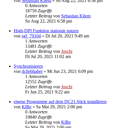
von
Sebastian Kliem
»
So Aug 22, 2021 6:58 pm
0
Antworten
18759
Zugriffe
Letzter Beitrag
von
Sebastian Kliem
So Aug 22, 2021 6:58 pm
High-DPI Funktion stationär nutzen
von
sgf_79104
»
Di Jul 20, 2021 9:49 am
1
Antworten
13481
Zugriffe
Letzter Beitrag
von
Joschi
Di Jul 20, 2021 11:02 am
Synchronisieren
von
dcliebhaber
»
Mi Jun 23, 2021 6:09 pm
1
Antworten
12552
Zugriffe
Letzter Beitrag
von
Joschi
Fr Jun 25, 2021 9:22 am
eigene Programme auf dem DC21-Stick installieren
von
KlBe
»
Sa Mai 29, 2021 2:00 pm
0
Antworten
19840
Zugriffe
Letzter Beitrag
von
KlBe
Sa Mai 29, 2021 2:00 pm