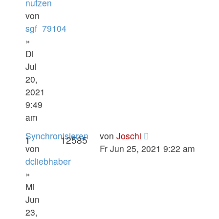
nutzen
von
sgf_79104
»
Di
Jul
20,
2021
9:49
am
Synchronisieren
von
Joschi
1
12585
von
Fr Jun 25, 2021 9:22 am
dcliebhaber
»
Mi
Jun
23,