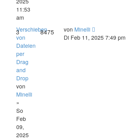
2025
11:53
am
Verschieben
von
Minelli
3
8475
von
Di Feb 11, 2025 7:49 pm
Dateien
per
Drag
and
Drop
von
Minelli
»
So
Feb
09,
2025