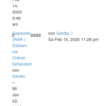
14,
2025
9:48
am
Gepackte
von
Gerdio
2
6888
(RAR-)
Sa Feb 15, 2025 11:28 pm
Dateien
als
Ordner
behandeln
von
Gerdio
»
Mi
Jan
22,