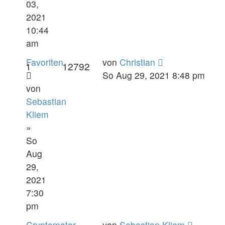
03,
2021
10:44
am
Favoriten
von
Christian
1
12792
So Aug 29, 2021 8:48 pm
von
Sebastian
Kliem
»
So
Aug
29,
2021
7:30
pm
Cryptomator
von
Sebastian Kliem