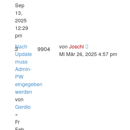
Sep
13,
2025
12:29
pm
Nach
von
Joschi
3
9904
Update
Mi Mär 26, 2025 4:57 pm
muss
Admin-
PW
eingegeben
werden
von
Gerdio
»
Fr
Feb