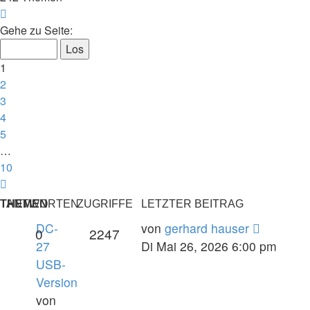
Seite
1
Gehe zu Seite:
von
10
1
2
3
4
5
…
10
Nächste
THEMEN
ANTWORTEN
ZUGRIFFE
LETZTER BEITRAG
DC-
von
gerhard hauser
0
2247
27
Di Mai 26, 2026 6:00 pm
USB-
Version
von