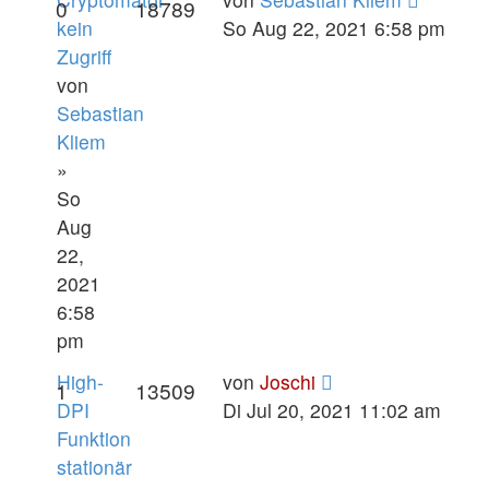
0
18789
kein
So Aug 22, 2021 6:58 pm
Zugriff
von
Sebastian
Kliem
»
So
Aug
22,
2021
6:58
pm
High-
von
Joschi
1
13509
DPI
Di Jul 20, 2021 11:02 am
Funktion
stationär