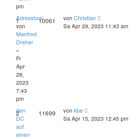
pm
Adresstool
von
Christian
1
10061
von
Sa Apr 29, 2023 11:43 am
Manfred
Dreher
»
Fr
Apr
28,
2023
7:43
pm
den
von
kbe
2
11699
DC
Sa Apr 15, 2023 12:45 pm
auf
einen