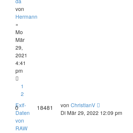
da
von
Hermann
»
Mo
Mär
29,
2021
4:41
pm
1
2
Exif-
von
ChristianV
0
18481
Daten
Di Mär 29, 2022 12:09 pm
von
RAW