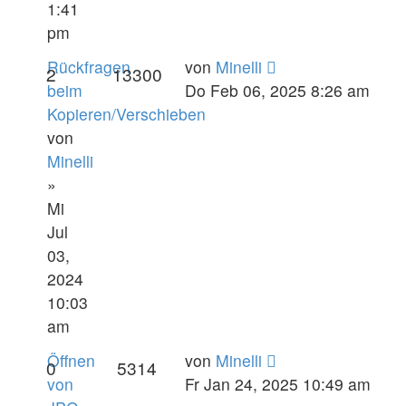
1:41
pm
Rückfragen
von
Minelli
2
13300
beim
Do Feb 06, 2025 8:26 am
Kopieren/Verschieben
von
Minelli
»
Mi
Jul
03,
2024
10:03
am
Öffnen
von
Minelli
0
5314
von
Fr Jan 24, 2025 10:49 am