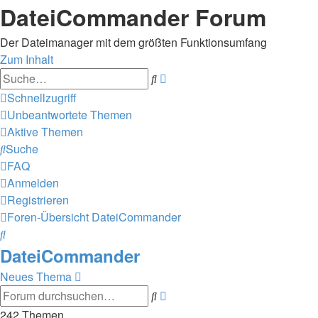
DateiCommander Forum
Der Dateimanager mit dem größten Funktionsumfang
Zum Inhalt
Erweiterte
Suche
Suche
Schnellzugriff
Unbeantwortete Themen
Aktive Themen
Suche
FAQ
Anmelden
Registrieren
Foren-Übersicht
DateiCommander
Suche
DateiCommander
Neues Thema
Erweiterte
Suche
Suche
242 Themen