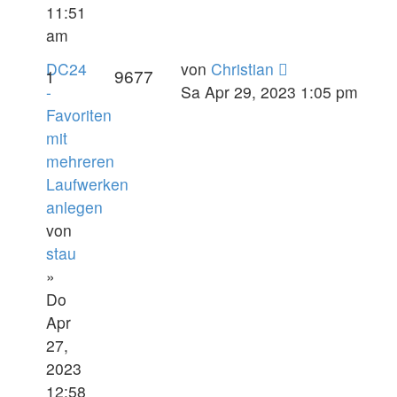
11:51
am
DC24
von
Christian
1
9677
-
Sa Apr 29, 2023 1:05 pm
Favoriten
mit
mehreren
Laufwerken
anlegen
von
stau
»
Do
Apr
27,
2023
12:58