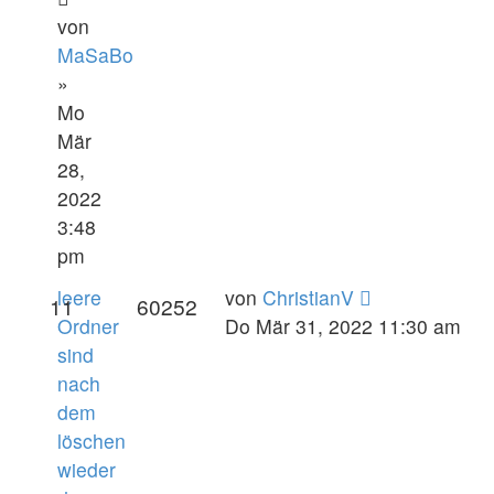
von
MaSaBo
»
Mo
Mär
28,
2022
3:48
pm
leere
von
ChristianV
11
60252
Ordner
Do Mär 31, 2022 11:30 am
sind
nach
dem
löschen
wieder