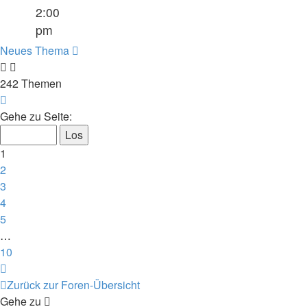
2:00
pm
Neues Thema
242 Themen
Seite
1
Gehe zu Seite:
von
10
1
2
3
4
5
…
10
Nächste
Zurück zur Foren-Übersicht
Gehe zu