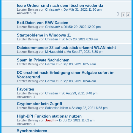
leere Ordner sind nach dem löschen wieder da
Letzter Beitrag von
ChristianV
«
Do Mär 31, 2022 11:30 am
Antworten:
11
1
2
Exif-Daten von RAW Dateien
Letzter Beitrag von
ChristianV
«
Di Mär 29, 2022 12:09 pm
Startprobleme in Windows 11
Letzter Beitrag von
Christian
«
So Nov 28, 2021 8:38 am
Dateicommander 22 auf usb-stick erkennt WLAN nicht
Letzter Beitrag von
M.Hauschild
«
Mo Sep 27, 2021 3:30 pm
Spam in Private Nachrichten
Letzter Beitrag von
Gerdio
«
Fr Sep 03, 2021 10:53 am
DC erschint nach Erledigung einer Aufgabe sofort im
Vordergrund
Letzter Beitrag von
Gerdio
«
Fr Sep 03, 2021 10:44 am
Favoriten
Letzter Beitrag von
Christian
«
So Aug 29, 2021 8:48 pm
Antworten:
1
Cryptomator kein Zugriff
Letzter Beitrag von
Sebastian Kliem
«
So Aug 22, 2021 6:58 pm
High-DPI Funktion stationär nutzen
Letzter Beitrag von
Joschi
«
Di Jul 20, 2021 11:02 am
Antworten:
1
Synchronisieren