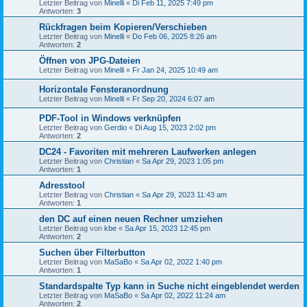
Letzter Beitrag von
Minelli
«
Di Feb 11, 2025 7:49 pm
Antworten:
3
Rückfragen beim Kopieren/Verschieben
Letzter Beitrag von
Minelli
«
Do Feb 06, 2025 8:26 am
Antworten:
2
Öffnen von JPG-Dateien
Letzter Beitrag von
Minelli
«
Fr Jan 24, 2025 10:49 am
Horizontale Fensteranordnung
Letzter Beitrag von
Minelli
«
Fr Sep 20, 2024 6:07 am
PDF-Tool in Windows verknüpfen
Letzter Beitrag von
Gerdio
«
Di Aug 15, 2023 2:02 pm
Antworten:
2
DC24 - Favoriten mit mehreren Laufwerken anlegen
Letzter Beitrag von
Christian
«
Sa Apr 29, 2023 1:05 pm
Antworten:
1
Adresstool
Letzter Beitrag von
Christian
«
Sa Apr 29, 2023 11:43 am
Antworten:
1
den DC auf einen neuen Rechner umziehen
Letzter Beitrag von
kbe
«
Sa Apr 15, 2023 12:45 pm
Antworten:
2
Suchen über Filterbutton
Letzter Beitrag von
MaSaBo
«
Sa Apr 02, 2022 1:40 pm
Antworten:
1
Standardspalte Typ kann in Suche nicht eingeblendet werden
Letzter Beitrag von
MaSaBo
«
Sa Apr 02, 2022 11:24 am
Antworten:
2