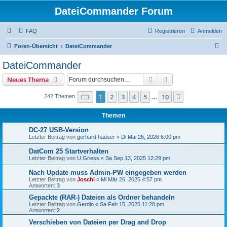
DateiCommander Forum
FAQ
Registrieren
Anmelden
S
Foren-Übersicht
DateiCommander
u
DateiCommander
c
Suche
Erweiterte Suche
Neues Thema
h
e
Seite
1
von
10
1
2
3
4
5
10
Nächste
242 Themen
…
Themen
DC-27 USB-Version
Letzter Beitrag von
gerhard hauser
«
Di Mai 26, 2026 6:00 pm
DatCom 25 Startverhalten
Letzter Beitrag von
U.Griess
«
Sa Sep 13, 2025 12:29 pm
Nach Update muss Admin-PW eingegeben werden
Letzter Beitrag von
Joschi
«
Mi Mär 26, 2025 4:57 pm
Antworten:
3
Gepackte (RAR-) Dateien als Ordner behandeln
Letzter Beitrag von
Gerdio
«
Sa Feb 15, 2025 11:28 pm
Antworten:
2
Verschieben von Dateien per Drag and Drop