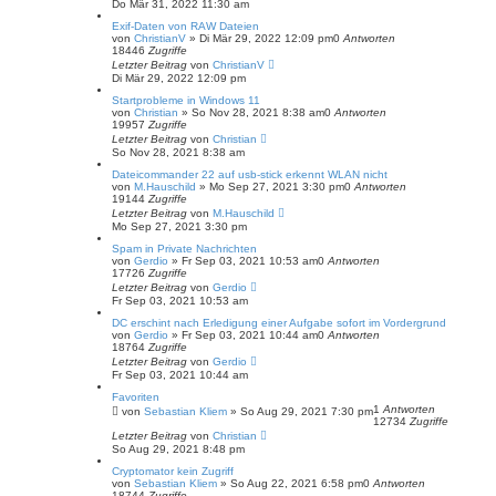
Do Mär 31, 2022 11:30 am
Exif-Daten von RAW Dateien
von
ChristianV
»
Di Mär 29, 2022 12:09 pm
0
Antworten
18446
Zugriffe
Letzter Beitrag
von
ChristianV
Di Mär 29, 2022 12:09 pm
Startprobleme in Windows 11
von
Christian
»
So Nov 28, 2021 8:38 am
0
Antworten
19957
Zugriffe
Letzter Beitrag
von
Christian
So Nov 28, 2021 8:38 am
Dateicommander 22 auf usb-stick erkennt WLAN nicht
von
M.Hauschild
»
Mo Sep 27, 2021 3:30 pm
0
Antworten
19144
Zugriffe
Letzter Beitrag
von
M.Hauschild
Mo Sep 27, 2021 3:30 pm
Spam in Private Nachrichten
von
Gerdio
»
Fr Sep 03, 2021 10:53 am
0
Antworten
17726
Zugriffe
Letzter Beitrag
von
Gerdio
Fr Sep 03, 2021 10:53 am
DC erschint nach Erledigung einer Aufgabe sofort im Vordergrund
von
Gerdio
»
Fr Sep 03, 2021 10:44 am
0
Antworten
18764
Zugriffe
Letzter Beitrag
von
Gerdio
Fr Sep 03, 2021 10:44 am
Favoriten
1
Antworten
von
Sebastian Kliem
»
So Aug 29, 2021 7:30 pm
12734
Zugriffe
Letzter Beitrag
von
Christian
So Aug 29, 2021 8:48 pm
Cryptomator kein Zugriff
von
Sebastian Kliem
»
So Aug 22, 2021 6:58 pm
0
Antworten
18744
Zugriffe