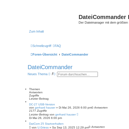
DateiCommander 
Der Dateimanager mit dem größten
Zum Inhalt
Schnellzugriff
FAQ
Foren-Übersicht
DateiCommander
DateiCommander
S
E
Neues Thema
u
r
c
w
h
e
e
i
Themen
t
Antworten
e
Zugriffe
r
Letzter Beitrag
t
e
DC-27 USB-Version
von
gerhard hauser
S
»
Di Mai 26, 2026 6:00 pm
0
Antworten
2177
Zugriffe
u
Letzter Beitrag
von
c
gerhard hauser
Di Mai 26, 2026 6:00 pm
h
e
DatCom 25 Startverhalten
0
Antworten
von
U.Griess
»
Sa Sep 13, 2025 12:29 pm