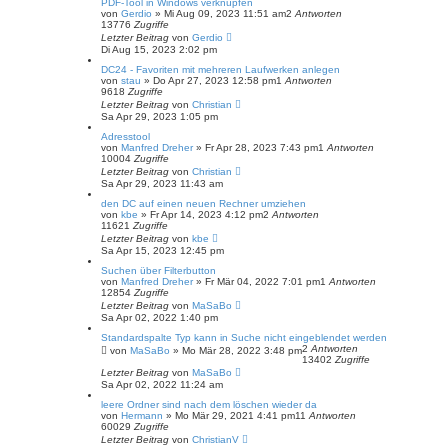
PDF-Tool in Windows verknüpfen
von
Gerdio
»
Mi Aug 09, 2023 11:51 am
2
Antworten
13776
Zugriffe
Letzter Beitrag
von
Gerdio
Di Aug 15, 2023 2:02 pm
DC24 - Favoriten mit mehreren Laufwerken anlegen
von
stau
»
Do Apr 27, 2023 12:58 pm
1
Antworten
9618
Zugriffe
Letzter Beitrag
von
Christian
Sa Apr 29, 2023 1:05 pm
Adresstool
von
Manfred Dreher
»
Fr Apr 28, 2023 7:43 pm
1
Antworten
10004
Zugriffe
Letzter Beitrag
von
Christian
Sa Apr 29, 2023 11:43 am
den DC auf einen neuen Rechner umziehen
von
kbe
»
Fr Apr 14, 2023 4:12 pm
2
Antworten
11621
Zugriffe
Letzter Beitrag
von
kbe
Sa Apr 15, 2023 12:45 pm
Suchen über Filterbutton
von
Manfred Dreher
»
Fr Mär 04, 2022 7:01 pm
1
Antworten
12854
Zugriffe
Letzter Beitrag
von
MaSaBo
Sa Apr 02, 2022 1:40 pm
Standardspalte Typ kann in Suche nicht eingeblendet werden
2
Antworten
von
MaSaBo
»
Mo Mär 28, 2022 3:48 pm
13402
Zugriffe
Letzter Beitrag
von
MaSaBo
Sa Apr 02, 2022 11:24 am
leere Ordner sind nach dem löschen wieder da
von
Hermann
»
Mo Mär 29, 2021 4:41 pm
11
Antworten
60029
Zugriffe
Letzter Beitrag
von
ChristianV