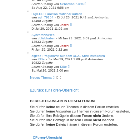
Letzter Beitrag
von
Sebastian Kliem
So Aug 22, 2021 6:58 pm
High-DPI Funktion stationär nutzen
von
sgf_79104
»
Di Jul 20, 2021 9:49 am
1
Antworten
13460
Zugriffe
Letzter Beitrag
von
Joschi
Di Jul 20, 2021 11:02 am
Synchronisieren
von
dcliebhaber
»
Mi Jun 23, 2021 6:09 pm
1
Antworten
12533
Zugriffe
Letzter Beitrag
von
Joschi
Fr Jun 25, 2021 9:22 am
eigene Programme auf dem DC21-Stick installieren
von
KlBe
»
Sa Mai 29, 2021 2:00 pm
0
Antworten
19822
Zugriffe
Letzter Beitrag
von
KlBe
Sa Mai 29, 2021 2:00 pm
Neues Thema
Zurück zur Foren-Übersicht
BERECHTIGUNGEN IN DIESEM FORUM
Sie dürfen
keine
neuen Themen in diesem Forum erstellen.
Sie dürfen
keine
Antworten zu Themen in diesem Forum erstellen.
Sie dürfen Ihre Beiträge in diesem Forum
nicht
ändern.
Sie dürfen Ihre Beiträge in diesem Forum
nicht
löschen.
Sie dürfen
keine
Dateianhänge in diesem Forum erstellen.
Foren-Übersicht