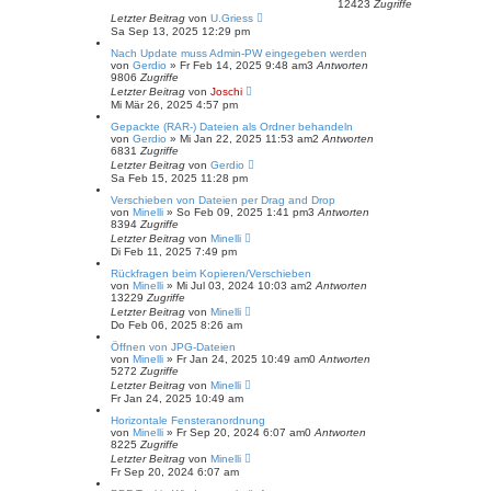
12423
Zugriffe
Letzter Beitrag
von
U.Griess
Sa Sep 13, 2025 12:29 pm
Nach Update muss Admin-PW eingegeben werden
von
Gerdio
»
Fr Feb 14, 2025 9:48 am
3
Antworten
9806
Zugriffe
Letzter Beitrag
von
Joschi
Mi Mär 26, 2025 4:57 pm
Gepackte (RAR-) Dateien als Ordner behandeln
von
Gerdio
»
Mi Jan 22, 2025 11:53 am
2
Antworten
6831
Zugriffe
Letzter Beitrag
von
Gerdio
Sa Feb 15, 2025 11:28 pm
Verschieben von Dateien per Drag and Drop
von
Minelli
»
So Feb 09, 2025 1:41 pm
3
Antworten
8394
Zugriffe
Letzter Beitrag
von
Minelli
Di Feb 11, 2025 7:49 pm
Rückfragen beim Kopieren/Verschieben
von
Minelli
»
Mi Jul 03, 2024 10:03 am
2
Antworten
13229
Zugriffe
Letzter Beitrag
von
Minelli
Do Feb 06, 2025 8:26 am
Öffnen von JPG-Dateien
von
Minelli
»
Fr Jan 24, 2025 10:49 am
0
Antworten
5272
Zugriffe
Letzter Beitrag
von
Minelli
Fr Jan 24, 2025 10:49 am
Horizontale Fensteranordnung
von
Minelli
»
Fr Sep 20, 2024 6:07 am
0
Antworten
8225
Zugriffe
Letzter Beitrag
von
Minelli
Fr Sep 20, 2024 6:07 am