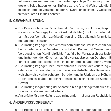
Informationen werden durch die deutschsprachige Community unter
gestellt. Beide haben keinen Einfluss auf die Art und Weise, wie die
insbesondere die Verwendung der Software für bestimmte Zwecke nic
fremder Foren Einfluss nehmen.
5. GEWÄHRLEISTUNG
Der Betreiber haftet mit Ausnahme der Verletzung von Leben, Körpe
wesentlicher Vertragspflichten (Kardinalpflichten) nur für Schäden, di
fahrlässiges Verhalten zurückzuführen sind. Dies gilt auch für mitt
entgangenen Gewinn.
Die Haftung ist gegenüber Verbrauchern außer bei vorsätzlichem ode
bei Schäden aus der Verletzung von Leben, Körper und Gesundheit u
Vertragspflichten (Kardinalpflichten) auf die bei Vertragsschluss t
und im übrigen der Höhe nach auf die vertragstypischen Durchschnit
für mittelbare Folgeschäden wie insbesondere entgangenen Gewinn
Die Haftung ist gegenüber Unternehmern außer bei der Verletzung 
oder vorsätzlichem oder grob fahrlässigem Verhalten des Betreibers 
typischerweise vorhersehbaren Schäden und im Übrigen der Höhe na
Durchschnittsschäden begrenzt. Dies gilt auch für mittelbare Schä
Gewinn.
Die Haftungsbegrenzung der Absätze a bis c gilt sinngemäß auch zug
Erfüllungsgehilfen des Betreibers.
Ansprüche für eine Haftung aus zwingendem nationalem Recht bleib
6. ÄNDERUNGSVORBEHALT
Der Betreiber ist berechtigt, die Nutzungsbedingungen und die Date