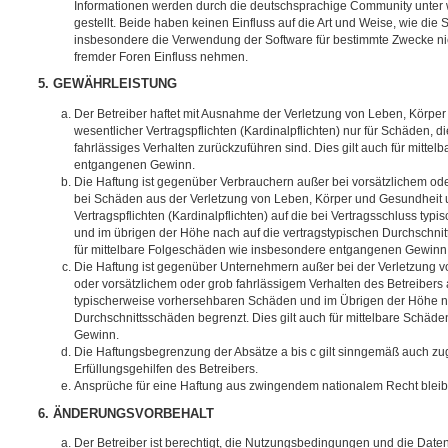
Informationen werden durch die deutschsprachige Community unter
gestellt. Beide haben keinen Einfluss auf die Art und Weise, wie die
insbesondere die Verwendung der Software für bestimmte Zwecke nic
fremder Foren Einfluss nehmen.
5. GEWÄHRLEISTUNG
Der Betreiber haftet mit Ausnahme der Verletzung von Leben, Körpe
wesentlicher Vertragspflichten (Kardinalpflichten) nur für Schäden, di
fahrlässiges Verhalten zurückzuführen sind. Dies gilt auch für mitt
entgangenen Gewinn.
Die Haftung ist gegenüber Verbrauchern außer bei vorsätzlichem ode
bei Schäden aus der Verletzung von Leben, Körper und Gesundheit u
Vertragspflichten (Kardinalpflichten) auf die bei Vertragsschluss t
und im übrigen der Höhe nach auf die vertragstypischen Durchschnit
für mittelbare Folgeschäden wie insbesondere entgangenen Gewinn
Die Haftung ist gegenüber Unternehmern außer bei der Verletzung 
oder vorsätzlichem oder grob fahrlässigem Verhalten des Betreibers 
typischerweise vorhersehbaren Schäden und im Übrigen der Höhe na
Durchschnittsschäden begrenzt. Dies gilt auch für mittelbare Schä
Gewinn.
Die Haftungsbegrenzung der Absätze a bis c gilt sinngemäß auch zug
Erfüllungsgehilfen des Betreibers.
Ansprüche für eine Haftung aus zwingendem nationalem Recht bleib
6. ÄNDERUNGSVORBEHALT
Der Betreiber ist berechtigt, die Nutzungsbedingungen und die Date