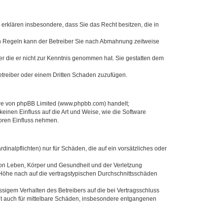
e erklären insbesondere, dass Sie das Recht besitzen, die in
en Regeln kann der Betreiber Sie nach Abmahnung zeitweise
oder die er nicht zur Kenntnis genommen hat. Sie gestatten dem
Betreiber oder einem Dritten Schaden zuzufügen.
ware von phpBB Limited (www.phpbb.com) handelt;
inen Einfluss auf die Art und Weise, wie die Software
oren Einfluss nehmen.
inalpflichten) nur für Schäden, die auf ein vorsätzliches oder
von Leben, Körper und Gesundheit und der Verletzung
r Höhe nach auf die vertragstypischen Durchschnittsschäden
sigem Verhalten des Betreibers auf die bei Vertragsschluss
lt auch für mittelbare Schäden, insbesondere entgangenen