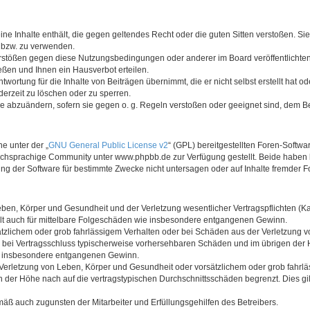
keine Inhalte enthält, die gegen geltendes Recht oder die guten Sitten verstoßen. Si
n bzw. zu verwenden.
erstößen gegen diese Nutzungsbedingungen oder anderer im Board veröffentlicht
ßen und Ihnen ein Hausverbot erteilen.
wortung für die Inhalte von Beiträgen übernimmt, die er nicht selbst erstellt hat 
derzeit zu löschen oder zu sperren.
äge abzuändern, sofern sie gegen o. g. Regeln verstoßen oder geeignet sind, dem 
e unter der „
GNU General Public License v2
“ (GPL) bereitgestellten Foren-Soft
chsprachige Community unter www.phpbb.de zur Verfügung gestellt. Beide haben ke
g der Software für bestimmte Zwecke nicht untersagen oder auf Inhalte fremder F
ben, Körper und Gesundheit und der Verletzung wesentlicher Vertragspflichten (Kard
gilt auch für mittelbare Folgeschäden wie insbesondere entgangenen Gewinn.
ätzlichem oder grob fahrlässigem Verhalten oder bei Schäden aus der Verletzung 
 die bei Vertragsschluss typischerweise vorhersehbaren Schäden und im übrigen de
wie insbesondere entgangenen Gewinn.
erletzung von Leben, Körper und Gesundheit oder vorsätzlichem oder grob fahrläs
der Höhe nach auf die vertragstypischen Durchschnittsschäden begrenzt. Dies gi
mäß auch zugunsten der Mitarbeiter und Erfüllungsgehilfen des Betreibers.