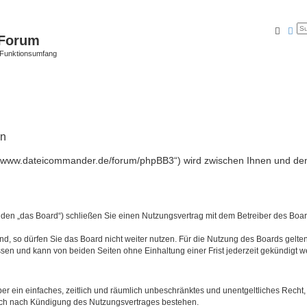
Suche
Erw
Forum
 Funktionsumfang
en
//www.dateicommander.de/forum/phpBB3“) wird zwischen Ihnen und dem
en „das Board“) schließen Sie einen Nutzungsvertrag mit dem Betreiber des Board
, so dürfen Sie das Board nicht weiter nutzen. Für die Nutzung des Boards gelten 
sen und kann von beiden Seiten ohne Einhaltung einer Frist jederzeit gekündigt w
iber ein einfaches, zeitlich und räumlich unbeschränktes und unentgeltliches Rech
auch nach Kündigung des Nutzungsvertrages bestehen.