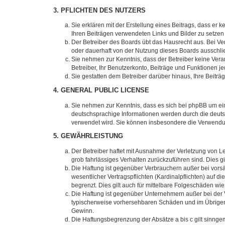
3. PFLICHTEN DES NUTZERS
Sie erklären mit der Erstellung eines Beitrags, dass er 
Ihren Beiträgen verwendeten Links und Bilder zu setze
Der Betreiber des Boards übt das Hausrecht aus. Bei V
oder dauerhaft von der Nutzung dieses Boards ausschlie
Sie nehmen zur Kenntnis, dass der Betreiber keine Verant
Betreiber, Ihr Benutzerkonto, Beiträge und Funktionen je
Sie gestatten dem Betreiber darüber hinaus, Ihre Beitr
4. GENERAL PUBLIC LICENSE
Sie nehmen zur Kenntnis, dass es sich bei phpBB um ein
deutschsprachige Informationen werden durch die deuts
verwendet wird. Sie können insbesondere die Verwendun
5. GEWÄHRLEISTUNG
Der Betreiber haftet mit Ausnahme der Verletzung von Le
grob fahrlässiges Verhalten zurückzuführen sind. Dies 
Die Haftung ist gegenüber Verbrauchern außer bei vors
wesentlicher Vertragspflichten (Kardinalpflichten) auf
begrenzt. Dies gilt auch für mittelbare Folgeschäden 
Die Haftung ist gegenüber Unternehmern außer bei der V
typischerweise vorhersehbaren Schäden und im Übrigen 
Gewinn.
Die Haftungsbegrenzung der Absätze a bis c gilt sinnge