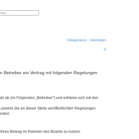
eiterte Suche
Registrieren
Anmelden
S
u
c
h
 Betreiber ein Vertrag mit folgenden Regelungen
e
s ab (im Folgenden „Betreiber“) und erklären sich mit den
jeweils die an dieser Stelle veröffentlichten Regelungen.
erden.
t, Ihren Beitrag im Rahmen des Boards zu nutzen.