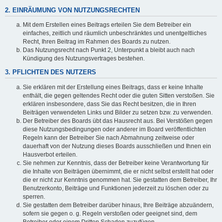
2. EINRÄUMUNG VON NUTZUNGSRECHTEN
Mit dem Erstellen eines Beitrags erteilen Sie dem Betreiber ein
einfaches, zeitlich und räumlich unbeschränktes und unentgeltliches
Recht, Ihren Beitrag im Rahmen des Boards zu nutzen.
Das Nutzungsrecht nach Punkt 2, Unterpunkt a bleibt auch nach
Kündigung des Nutzungsvertrages bestehen.
3. PFLICHTEN DES NUTZERS
Sie erklären mit der Erstellung eines Beitrags, dass er keine Inhalte
enthält, die gegen geltendes Recht oder die guten Sitten verstoßen. Sie
erklären insbesondere, dass Sie das Recht besitzen, die in Ihren
Beiträgen verwendeten Links und Bilder zu setzen bzw. zu verwenden.
Der Betreiber des Boards übt das Hausrecht aus. Bei Verstößen gegen
diese Nutzungsbedingungen oder anderer im Board veröffentlichten
Regeln kann der Betreiber Sie nach Abmahnung zeitweise oder
dauerhaft von der Nutzung dieses Boards ausschließen und Ihnen ein
Hausverbot erteilen.
Sie nehmen zur Kenntnis, dass der Betreiber keine Verantwortung für
die Inhalte von Beiträgen übernimmt, die er nicht selbst erstellt hat oder
die er nicht zur Kenntnis genommen hat. Sie gestatten dem Betreiber, Ihr
Benutzerkonto, Beiträge und Funktionen jederzeit zu löschen oder zu
sperren.
Sie gestatten dem Betreiber darüber hinaus, Ihre Beiträge abzuändern,
sofern sie gegen o. g. Regeln verstoßen oder geeignet sind, dem
Betreiber oder einem Dritten Schaden zuzufügen.