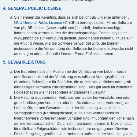
4. GENERAL PUBLIC LICENSE
Sie nehmen zur Kenntnis, dass es sich bei phpBB um eine unter der „
GNU General Public License v2
“ (GPL) bereitgestellten Foren-Software
von phpBB Limited (www.phpbb.com) handelt; deutschsprachige
Informationen werden durch die deutschsprachige Community unter
www.phpbb.de zur Verfügung gestellt. Beide haben keinen Einfluss auf
die Art und Weise, wie die Software verwendet wird. Sie können
insbesondere die Verwendung der Software für bestimmte Zwecke nicht
untersagen oder auf Inhalte fremder Foren Einfluss nehmen.
5. GEWÄHRLEISTUNG
Der Betreiber haftet mit Ausnahme der Verletzung von Leben, Körper
und Gesundheit und der Verletzung wesentlicher Vertragspflichten
(Kardinalpflichten) nur für Schäden, die auf ein vorsätzliches oder grob
fahrlässiges Verhalten zurückzuführen sind. Dies gilt auch für mittelbare
Folgeschäden wie insbesondere entgangenen Gewinn.
Die Haftung ist gegenüber Verbrauchern außer bei vorsätzlichem oder
grob fahrlässigem Verhalten oder bei Schäden aus der Verletzung von
Leben, Körper und Gesundheit und der Verletzung wesentlicher
Vertragspflichten (Kardinalpflichten) auf die bei Vertragsschluss
typischerweise vorhersehbaren Schäden und im übrigen der Höhe nach
auf die vertragstypischen Durchschnittsschäden begrenzt. Dies gilt auch
für mittelbare Folgeschäden wie insbesondere entgangenen Gewinn.
Die Haftung ist gegenüber Unternehmern außer bei der Verletzung von