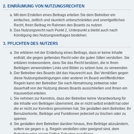
2. EINRÄUMUNG VON NUTZUNGSRECHTEN
Mit dem Erstellen eines Beitrags erteilen Sie dem Betreiber ein
einfaches, zeitlich und räumlich unbeschränktes und unentgeltliches
Recht, Ihren Beitrag im Rahmen des Boards zu nutzen.
Das Nutzungsrecht nach Punkt 2, Unterpunkt a bleibt auch nach
Kündigung des Nutzungsvertrages bestehen.
3. PFLICHTEN DES NUTZERS
Sie erklären mit der Erstellung eines Beitrags, dass er keine Inhalte
enthält, die gegen geltendes Recht oder die guten Sitten verstoßen. Sie
erklären insbesondere, dass Sie das Recht besitzen, die in Ihren
Beiträgen verwendeten Links und Bilder zu setzen bzw. zu verwenden.
Der Betreiber des Boards übt das Hausrecht aus. Bei Verstößen gegen
diese Nutzungsbedingungen oder anderer im Board veröffentlichten
Regeln kann der Betreiber Sie nach Abmahnung zeitweise oder
dauerhaft von der Nutzung dieses Boards ausschließen und Ihnen ein
Hausverbot erteilen.
Sie nehmen zur Kenntnis, dass der Betreiber keine Verantwortung für
die Inhalte von Beiträgen übernimmt, die er nicht selbst erstellt hat oder
die er nicht zur Kenntnis genommen hat. Sie gestatten dem Betreiber, Ihr
Benutzerkonto, Beiträge und Funktionen jederzeit zu löschen oder zu
sperren.
Sie gestatten dem Betreiber darüber hinaus, Ihre Beiträge abzuändern,
sofern sie gegen o. g. Regeln verstoßen oder geeignet sind, dem
Betreiber oder einem Dritten Schaden zuzufügen.