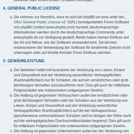
4. GENERAL PUBLIC LICENSE
Sie nehmen zur Kenntnis, dass es sich bei phpBB um eine unter der „
GNU General Public License v2
“ (GPL) bereitgestellten Foren-Software
von phpBB Limited (www.phpbb.com) handelt; deutschsprachige
Informationen werden durch die deutschsprachige Community unter
www.phpbb.de zur Verfügung gestellt. Beide haben keinen Einfluss auf
die Art und Weise, wie die Software verwendet wird. Sie können
insbesondere die Verwendung der Software für bestimmte Zwecke nicht
untersagen oder auf Inhalte fremder Foren Einfluss nehmen.
5. GEWÄHRLEISTUNG
Der Betreiber haftet mit Ausnahme der Verletzung von Leben, Körper
und Gesundheit und der Verletzung wesentlicher Vertragspflichten
(Kardinalpflichten) nur für Schäden, die auf ein vorsätzliches oder grob
fahrlässiges Verhalten zurückzuführen sind. Dies gilt auch für mittelbare
Folgeschäden wie insbesondere entgangenen Gewinn.
Die Haftung ist gegenüber Verbrauchern außer bei vorsätzlichem oder
grob fahrlässigem Verhalten oder bei Schäden aus der Verletzung von
Leben, Körper und Gesundheit und der Verletzung wesentlicher
Vertragspflichten (Kardinalpflichten) auf die bei Vertragsschluss
typischerweise vorhersehbaren Schäden und im übrigen der Höhe nach
auf die vertragstypischen Durchschnittsschäden begrenzt. Dies gilt auch
für mittelbare Folgeschäden wie insbesondere entgangenen Gewinn.
Die Haftung ist gegenüber Unternehmern außer bei der Verletzung von