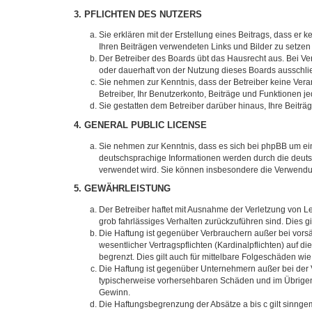
3. PFLICHTEN DES NUTZERS
Sie erklären mit der Erstellung eines Beitrags, dass er 
Ihren Beiträgen verwendeten Links und Bilder zu setze
Der Betreiber des Boards übt das Hausrecht aus. Bei V
oder dauerhaft von der Nutzung dieses Boards ausschlie
Sie nehmen zur Kenntnis, dass der Betreiber keine Verant
Betreiber, Ihr Benutzerkonto, Beiträge und Funktionen je
Sie gestatten dem Betreiber darüber hinaus, Ihre Beitr
4. GENERAL PUBLIC LICENSE
Sie nehmen zur Kenntnis, dass es sich bei phpBB um ein
deutschsprachige Informationen werden durch die deuts
verwendet wird. Sie können insbesondere die Verwendun
5. GEWÄHRLEISTUNG
Der Betreiber haftet mit Ausnahme der Verletzung von Le
grob fahrlässiges Verhalten zurückzuführen sind. Dies 
Die Haftung ist gegenüber Verbrauchern außer bei vors
wesentlicher Vertragspflichten (Kardinalpflichten) auf
begrenzt. Dies gilt auch für mittelbare Folgeschäden 
Die Haftung ist gegenüber Unternehmern außer bei der V
typischerweise vorhersehbaren Schäden und im Übrigen 
Gewinn.
Die Haftungsbegrenzung der Absätze a bis c gilt sinnge