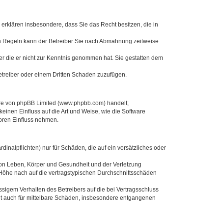
e erklären insbesondere, dass Sie das Recht besitzen, die in
en Regeln kann der Betreiber Sie nach Abmahnung zeitweise
oder die er nicht zur Kenntnis genommen hat. Sie gestatten dem
Betreiber oder einem Dritten Schaden zuzufügen.
ware von phpBB Limited (www.phpbb.com) handelt;
inen Einfluss auf die Art und Weise, wie die Software
oren Einfluss nehmen.
inalpflichten) nur für Schäden, die auf ein vorsätzliches oder
von Leben, Körper und Gesundheit und der Verletzung
r Höhe nach auf die vertragstypischen Durchschnittsschäden
sigem Verhalten des Betreibers auf die bei Vertragsschluss
lt auch für mittelbare Schäden, insbesondere entgangenen