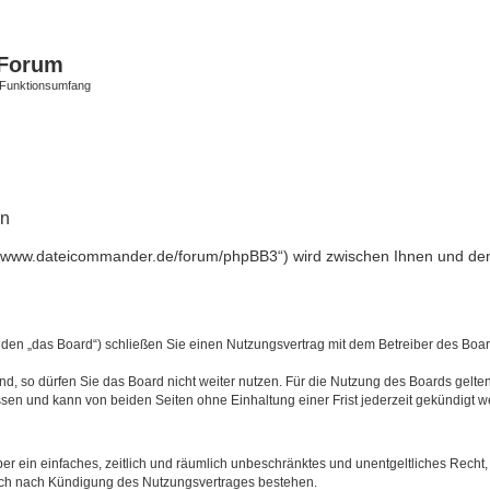
Forum
 Funktionsumfang
en
//www.dateicommander.de/forum/phpBB3“) wird zwischen Ihnen und dem
en „das Board“) schließen Sie einen Nutzungsvertrag mit dem Betreiber des Board
, so dürfen Sie das Board nicht weiter nutzen. Für die Nutzung des Boards gelten 
sen und kann von beiden Seiten ohne Einhaltung einer Frist jederzeit gekündigt w
iber ein einfaches, zeitlich und räumlich unbeschränktes und unentgeltliches Rech
auch nach Kündigung des Nutzungsvertrages bestehen.