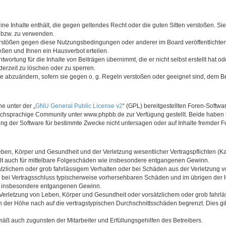
keine Inhalte enthält, die gegen geltendes Recht oder die guten Sitten verstoßen. Si
n bzw. zu verwenden.
erstößen gegen diese Nutzungsbedingungen oder anderer im Board veröffentlicht
ßen und Ihnen ein Hausverbot erteilen.
wortung für die Inhalte von Beiträgen übernimmt, die er nicht selbst erstellt hat 
derzeit zu löschen oder zu sperren.
äge abzuändern, sofern sie gegen o. g. Regeln verstoßen oder geeignet sind, dem 
e unter der „
GNU General Public License v2
“ (GPL) bereitgestellten Foren-Soft
chsprachige Community unter www.phpbb.de zur Verfügung gestellt. Beide haben ke
g der Software für bestimmte Zwecke nicht untersagen oder auf Inhalte fremder F
ben, Körper und Gesundheit und der Verletzung wesentlicher Vertragspflichten (Kard
gilt auch für mittelbare Folgeschäden wie insbesondere entgangenen Gewinn.
ätzlichem oder grob fahrlässigem Verhalten oder bei Schäden aus der Verletzung 
 die bei Vertragsschluss typischerweise vorhersehbaren Schäden und im übrigen de
wie insbesondere entgangenen Gewinn.
erletzung von Leben, Körper und Gesundheit oder vorsätzlichem oder grob fahrläs
der Höhe nach auf die vertragstypischen Durchschnittsschäden begrenzt. Dies gi
mäß auch zugunsten der Mitarbeiter und Erfüllungsgehilfen des Betreibers.