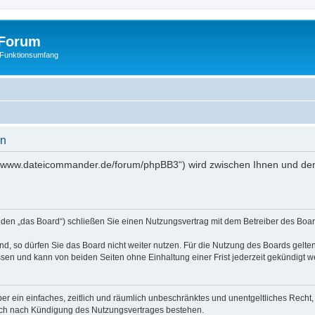
Forum
 Funktionsumfang
en
//www.dateicommander.de/forum/phpBB3“) wird zwischen Ihnen und dem
en „das Board“) schließen Sie einen Nutzungsvertrag mit dem Betreiber des Board
, so dürfen Sie das Board nicht weiter nutzen. Für die Nutzung des Boards gelten 
sen und kann von beiden Seiten ohne Einhaltung einer Frist jederzeit gekündigt w
iber ein einfaches, zeitlich und räumlich unbeschränktes und unentgeltliches Rech
auch nach Kündigung des Nutzungsvertrages bestehen.