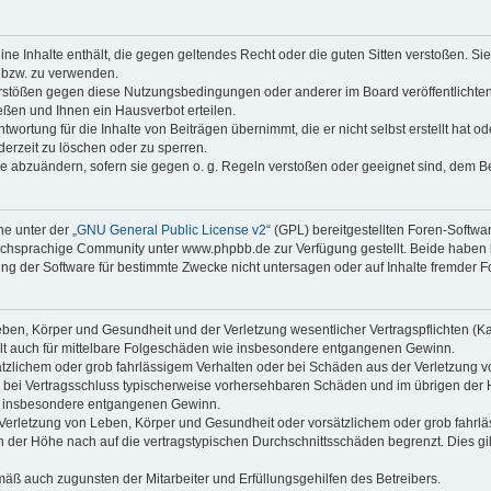
keine Inhalte enthält, die gegen geltendes Recht oder die guten Sitten verstoßen. Si
n bzw. zu verwenden.
erstößen gegen diese Nutzungsbedingungen oder anderer im Board veröffentlicht
ßen und Ihnen ein Hausverbot erteilen.
wortung für die Inhalte von Beiträgen übernimmt, die er nicht selbst erstellt hat 
derzeit zu löschen oder zu sperren.
äge abzuändern, sofern sie gegen o. g. Regeln verstoßen oder geeignet sind, dem 
e unter der „
GNU General Public License v2
“ (GPL) bereitgestellten Foren-Soft
chsprachige Community unter www.phpbb.de zur Verfügung gestellt. Beide haben ke
g der Software für bestimmte Zwecke nicht untersagen oder auf Inhalte fremder F
ben, Körper und Gesundheit und der Verletzung wesentlicher Vertragspflichten (Kard
gilt auch für mittelbare Folgeschäden wie insbesondere entgangenen Gewinn.
ätzlichem oder grob fahrlässigem Verhalten oder bei Schäden aus der Verletzung 
 die bei Vertragsschluss typischerweise vorhersehbaren Schäden und im übrigen de
wie insbesondere entgangenen Gewinn.
erletzung von Leben, Körper und Gesundheit oder vorsätzlichem oder grob fahrläs
der Höhe nach auf die vertragstypischen Durchschnittsschäden begrenzt. Dies gi
mäß auch zugunsten der Mitarbeiter und Erfüllungsgehilfen des Betreibers.