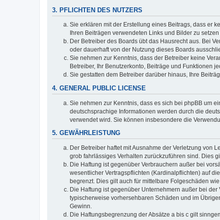
3. PFLICHTEN DES NUTZERS
Sie erklären mit der Erstellung eines Beitrags, dass er 
Ihren Beiträgen verwendeten Links und Bilder zu setze
Der Betreiber des Boards übt das Hausrecht aus. Bei V
oder dauerhaft von der Nutzung dieses Boards ausschlie
Sie nehmen zur Kenntnis, dass der Betreiber keine Verant
Betreiber, Ihr Benutzerkonto, Beiträge und Funktionen je
Sie gestatten dem Betreiber darüber hinaus, Ihre Beitr
4. GENERAL PUBLIC LICENSE
Sie nehmen zur Kenntnis, dass es sich bei phpBB um ein
deutschsprachige Informationen werden durch die deuts
verwendet wird. Sie können insbesondere die Verwendun
5. GEWÄHRLEISTUNG
Der Betreiber haftet mit Ausnahme der Verletzung von Le
grob fahrlässiges Verhalten zurückzuführen sind. Dies 
Die Haftung ist gegenüber Verbrauchern außer bei vors
wesentlicher Vertragspflichten (Kardinalpflichten) auf
begrenzt. Dies gilt auch für mittelbare Folgeschäden 
Die Haftung ist gegenüber Unternehmern außer bei der V
typischerweise vorhersehbaren Schäden und im Übrigen 
Gewinn.
Die Haftungsbegrenzung der Absätze a bis c gilt sinnge