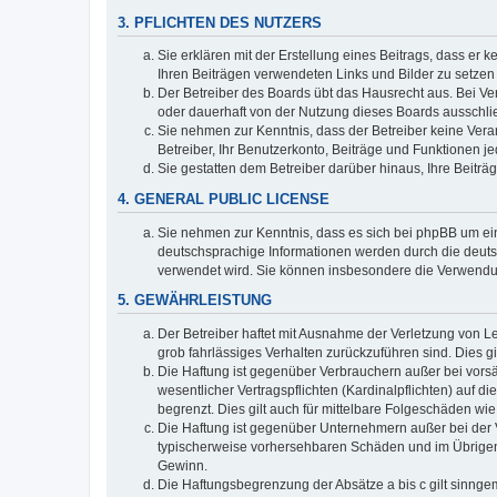
3. PFLICHTEN DES NUTZERS
Sie erklären mit der Erstellung eines Beitrags, dass er 
Ihren Beiträgen verwendeten Links und Bilder zu setze
Der Betreiber des Boards übt das Hausrecht aus. Bei V
oder dauerhaft von der Nutzung dieses Boards ausschlie
Sie nehmen zur Kenntnis, dass der Betreiber keine Verant
Betreiber, Ihr Benutzerkonto, Beiträge und Funktionen je
Sie gestatten dem Betreiber darüber hinaus, Ihre Beitr
4. GENERAL PUBLIC LICENSE
Sie nehmen zur Kenntnis, dass es sich bei phpBB um ein
deutschsprachige Informationen werden durch die deuts
verwendet wird. Sie können insbesondere die Verwendun
5. GEWÄHRLEISTUNG
Der Betreiber haftet mit Ausnahme der Verletzung von Le
grob fahrlässiges Verhalten zurückzuführen sind. Dies 
Die Haftung ist gegenüber Verbrauchern außer bei vors
wesentlicher Vertragspflichten (Kardinalpflichten) auf
begrenzt. Dies gilt auch für mittelbare Folgeschäden 
Die Haftung ist gegenüber Unternehmern außer bei der V
typischerweise vorhersehbaren Schäden und im Übrigen 
Gewinn.
Die Haftungsbegrenzung der Absätze a bis c gilt sinnge