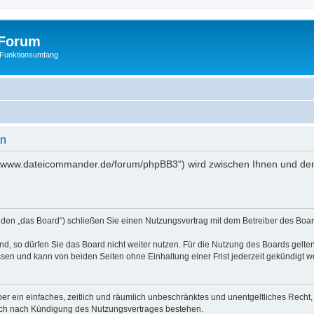
Forum
 Funktionsumfang
en
//www.dateicommander.de/forum/phpBB3“) wird zwischen Ihnen und dem
en „das Board“) schließen Sie einen Nutzungsvertrag mit dem Betreiber des Board
, so dürfen Sie das Board nicht weiter nutzen. Für die Nutzung des Boards gelten 
sen und kann von beiden Seiten ohne Einhaltung einer Frist jederzeit gekündigt w
iber ein einfaches, zeitlich und räumlich unbeschränktes und unentgeltliches Rech
auch nach Kündigung des Nutzungsvertrages bestehen.