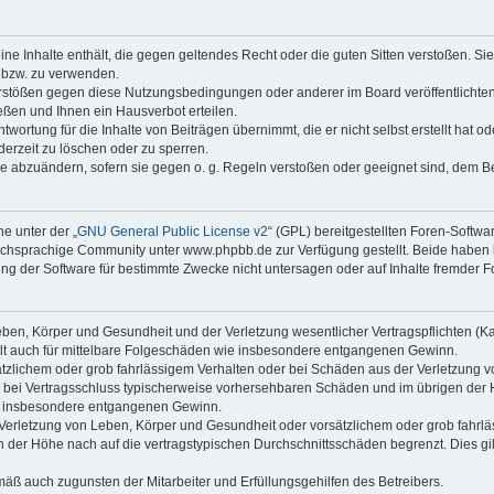
keine Inhalte enthält, die gegen geltendes Recht oder die guten Sitten verstoßen. Si
n bzw. zu verwenden.
erstößen gegen diese Nutzungsbedingungen oder anderer im Board veröffentlicht
ßen und Ihnen ein Hausverbot erteilen.
wortung für die Inhalte von Beiträgen übernimmt, die er nicht selbst erstellt hat 
derzeit zu löschen oder zu sperren.
äge abzuändern, sofern sie gegen o. g. Regeln verstoßen oder geeignet sind, dem 
e unter der „
GNU General Public License v2
“ (GPL) bereitgestellten Foren-Soft
chsprachige Community unter www.phpbb.de zur Verfügung gestellt. Beide haben ke
g der Software für bestimmte Zwecke nicht untersagen oder auf Inhalte fremder F
ben, Körper und Gesundheit und der Verletzung wesentlicher Vertragspflichten (Kard
gilt auch für mittelbare Folgeschäden wie insbesondere entgangenen Gewinn.
ätzlichem oder grob fahrlässigem Verhalten oder bei Schäden aus der Verletzung 
 die bei Vertragsschluss typischerweise vorhersehbaren Schäden und im übrigen de
wie insbesondere entgangenen Gewinn.
erletzung von Leben, Körper und Gesundheit oder vorsätzlichem oder grob fahrläs
der Höhe nach auf die vertragstypischen Durchschnittsschäden begrenzt. Dies gi
mäß auch zugunsten der Mitarbeiter und Erfüllungsgehilfen des Betreibers.