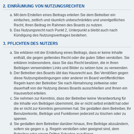
2. EINRÄUMUNG VON NUTZUNGSRECHTEN
Mit dem Erstellen eines Beitrags erteilen Sie dem Betreiber ein
einfaches, zeitlich und räumlich unbeschränktes und unentgeltliches
Recht, Ihren Beitrag im Rahmen des Boards zu nutzen.
Das Nutzungsrecht nach Punkt 2, Unterpunkt a bleibt auch nach
Kündigung des Nutzungsvertrages bestehen.
3. PFLICHTEN DES NUTZERS
Sie erklären mit der Erstellung eines Beitrags, dass er keine Inhalte
enthält, die gegen geltendes Recht oder die guten Sitten verstoßen. Sie
erklären insbesondere, dass Sie das Recht besitzen, die in Ihren
Beiträgen verwendeten Links und Bilder zu setzen bzw. zu verwenden.
Der Betreiber des Boards übt das Hausrecht aus. Bei Verstößen gegen
diese Nutzungsbedingungen oder anderer im Board veröffentlichten
Regeln kann der Betreiber Sie nach Abmahnung zeitweise oder
dauerhaft von der Nutzung dieses Boards ausschließen und Ihnen ein
Hausverbot erteilen.
Sie nehmen zur Kenntnis, dass der Betreiber keine Verantwortung für
die Inhalte von Beiträgen übernimmt, die er nicht selbst erstellt hat oder
die er nicht zur Kenntnis genommen hat. Sie gestatten dem Betreiber, Ihr
Benutzerkonto, Beiträge und Funktionen jederzeit zu löschen oder zu
sperren.
Sie gestatten dem Betreiber darüber hinaus, Ihre Beiträge abzuändern,
sofern sie gegen o. g. Regeln verstoßen oder geeignet sind, dem
Betreiber oder einem Dritten Schaden zuzufügen.