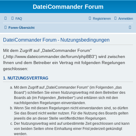
DateiCommander Forum
FAQ
Registrieren
Anmelden
S
Foren-Übersicht
u
DateiCommander Forum - Nutzungsbedingungen
c
h
Mit dem Zugriff auf „DateiCommander Forum“
(„http://www.dateicommander.de/forum/phpBB3“) wird zwischen
e
Ihnen und dem Betreiber ein Vertrag mit folgenden Regelungen
geschlossen:
1. NUTZUNGSVERTRAG
Mit dem Zugriff auf „DateiCommander Forum“ (im Folgenden „das
Board“) schließen Sie einen Nutzungsvertrag mit dem Betreiber des
Boards ab (im Folgenden „Betreiber“) und erklären sich mit den
nachfolgenden Regelungen einverstanden.
Wenn Sie mit diesen Regelungen nicht einverstanden sind, so dürfen
Sie das Board nicht weiter nutzen. Für die Nutzung des Boards gelten
jeweils die an dieser Stelle veröffentlichten Regelungen.
Der Nutzungsvertrag wird auf unbestimmte Zeit geschlossen und kann
von beiden Seiten ohne Einhaltung einer Frist jederzeit gekündigt
werden.