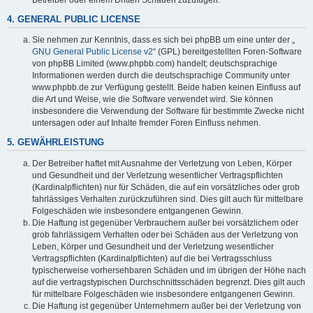
4. GENERAL PUBLIC LICENSE
Sie nehmen zur Kenntnis, dass es sich bei phpBB um eine unter der „
GNU General Public License v2
“ (GPL) bereitgestellten Foren-Software
von phpBB Limited (www.phpbb.com) handelt; deutschsprachige
Informationen werden durch die deutschsprachige Community unter
www.phpbb.de zur Verfügung gestellt. Beide haben keinen Einfluss auf
die Art und Weise, wie die Software verwendet wird. Sie können
insbesondere die Verwendung der Software für bestimmte Zwecke nicht
untersagen oder auf Inhalte fremder Foren Einfluss nehmen.
5. GEWÄHRLEISTUNG
Der Betreiber haftet mit Ausnahme der Verletzung von Leben, Körper
und Gesundheit und der Verletzung wesentlicher Vertragspflichten
(Kardinalpflichten) nur für Schäden, die auf ein vorsätzliches oder grob
fahrlässiges Verhalten zurückzuführen sind. Dies gilt auch für mittelbare
Folgeschäden wie insbesondere entgangenen Gewinn.
Die Haftung ist gegenüber Verbrauchern außer bei vorsätzlichem oder
grob fahrlässigem Verhalten oder bei Schäden aus der Verletzung von
Leben, Körper und Gesundheit und der Verletzung wesentlicher
Vertragspflichten (Kardinalpflichten) auf die bei Vertragsschluss
typischerweise vorhersehbaren Schäden und im übrigen der Höhe nach
auf die vertragstypischen Durchschnittsschäden begrenzt. Dies gilt auch
für mittelbare Folgeschäden wie insbesondere entgangenen Gewinn.
Die Haftung ist gegenüber Unternehmern außer bei der Verletzung von