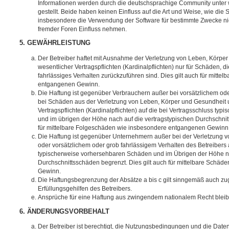
Informationen werden durch die deutschsprachige Community unter
gestellt. Beide haben keinen Einfluss auf die Art und Weise, wie die
insbesondere die Verwendung der Software für bestimmte Zwecke nic
fremder Foren Einfluss nehmen.
5. GEWÄHRLEISTUNG
Der Betreiber haftet mit Ausnahme der Verletzung von Leben, Körpe
wesentlicher Vertragspflichten (Kardinalpflichten) nur für Schäden, di
fahrlässiges Verhalten zurückzuführen sind. Dies gilt auch für mitt
entgangenen Gewinn.
Die Haftung ist gegenüber Verbrauchern außer bei vorsätzlichem ode
bei Schäden aus der Verletzung von Leben, Körper und Gesundheit u
Vertragspflichten (Kardinalpflichten) auf die bei Vertragsschluss t
und im übrigen der Höhe nach auf die vertragstypischen Durchschnit
für mittelbare Folgeschäden wie insbesondere entgangenen Gewinn
Die Haftung ist gegenüber Unternehmern außer bei der Verletzung 
oder vorsätzlichem oder grob fahrlässigem Verhalten des Betreibers 
typischerweise vorhersehbaren Schäden und im Übrigen der Höhe na
Durchschnittsschäden begrenzt. Dies gilt auch für mittelbare Schä
Gewinn.
Die Haftungsbegrenzung der Absätze a bis c gilt sinngemäß auch zug
Erfüllungsgehilfen des Betreibers.
Ansprüche für eine Haftung aus zwingendem nationalem Recht bleib
6. ÄNDERUNGSVORBEHALT
Der Betreiber ist berechtigt, die Nutzungsbedingungen und die Date