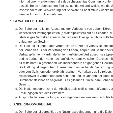
Informationen werden durch die deutschsprachige Community unter
gestellt. Beide haben keinen Einfluss auf die Art und Weise, wie die
insbesondere die Verwendung der Software für bestimmte Zwecke nic
fremder Foren Einfluss nehmen.
5. GEWÄHRLEISTUNG
Der Betreiber haftet mit Ausnahme der Verletzung von Leben, Körpe
wesentlicher Vertragspflichten (Kardinalpflichten) nur für Schäden, di
fahrlässiges Verhalten zurückzuführen sind. Dies gilt auch für mitt
entgangenen Gewinn.
Die Haftung ist gegenüber Verbrauchern außer bei vorsätzlichem ode
bei Schäden aus der Verletzung von Leben, Körper und Gesundheit u
Vertragspflichten (Kardinalpflichten) auf die bei Vertragsschluss t
und im übrigen der Höhe nach auf die vertragstypischen Durchschnit
für mittelbare Folgeschäden wie insbesondere entgangenen Gewinn
Die Haftung ist gegenüber Unternehmern außer bei der Verletzung 
oder vorsätzlichem oder grob fahrlässigem Verhalten des Betreibers 
typischerweise vorhersehbaren Schäden und im Übrigen der Höhe na
Durchschnittsschäden begrenzt. Dies gilt auch für mittelbare Schä
Gewinn.
Die Haftungsbegrenzung der Absätze a bis c gilt sinngemäß auch zug
Erfüllungsgehilfen des Betreibers.
Ansprüche für eine Haftung aus zwingendem nationalem Recht bleib
6. ÄNDERUNGSVORBEHALT
Der Betreiber ist berechtigt, die Nutzungsbedingungen und die Date