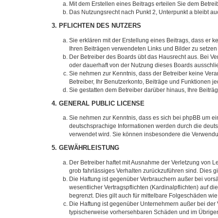
Mit dem Erstellen eines Beitrags erteilen Sie dem Betre
Das Nutzungsrecht nach Punkt 2, Unterpunkt a bleibt 
3. PFLICHTEN DES NUTZERS
Sie erklären mit der Erstellung eines Beitrags, dass er 
Ihren Beiträgen verwendeten Links und Bilder zu setze
Der Betreiber des Boards übt das Hausrecht aus. Bei V
oder dauerhaft von der Nutzung dieses Boards ausschlie
Sie nehmen zur Kenntnis, dass der Betreiber keine Verant
Betreiber, Ihr Benutzerkonto, Beiträge und Funktionen je
Sie gestatten dem Betreiber darüber hinaus, Ihre Beitr
4. GENERAL PUBLIC LICENSE
Sie nehmen zur Kenntnis, dass es sich bei phpBB um ein
deutschsprachige Informationen werden durch die deuts
verwendet wird. Sie können insbesondere die Verwendun
5. GEWÄHRLEISTUNG
Der Betreiber haftet mit Ausnahme der Verletzung von Le
grob fahrlässiges Verhalten zurückzuführen sind. Dies 
Die Haftung ist gegenüber Verbrauchern außer bei vors
wesentlicher Vertragspflichten (Kardinalpflichten) auf
begrenzt. Dies gilt auch für mittelbare Folgeschäden 
Die Haftung ist gegenüber Unternehmern außer bei der V
typischerweise vorhersehbaren Schäden und im Übrigen 