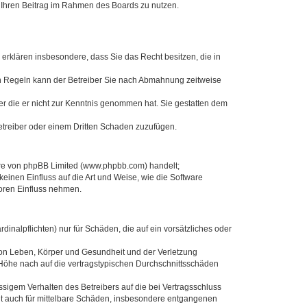
t, Ihren Beitrag im Rahmen des Boards zu nutzen.
e erklären insbesondere, dass Sie das Recht besitzen, die in
en Regeln kann der Betreiber Sie nach Abmahnung zeitweise
oder die er nicht zur Kenntnis genommen hat. Sie gestatten dem
Betreiber oder einem Dritten Schaden zuzufügen.
ware von phpBB Limited (www.phpbb.com) handelt;
inen Einfluss auf die Art und Weise, wie die Software
oren Einfluss nehmen.
inalpflichten) nur für Schäden, die auf ein vorsätzliches oder
von Leben, Körper und Gesundheit und der Verletzung
r Höhe nach auf die vertragstypischen Durchschnittsschäden
sigem Verhalten des Betreibers auf die bei Vertragsschluss
lt auch für mittelbare Schäden, insbesondere entgangenen