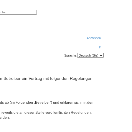
eiterte Suche
Anmelden
S
u
Sprache:
c
h
e
 Betreiber ein Vertrag mit folgenden Regelungen
s ab (im Folgenden „Betreiber“) und erklären sich mit den
jeweils die an dieser Stelle veröffentlichten Regelungen.
erden.