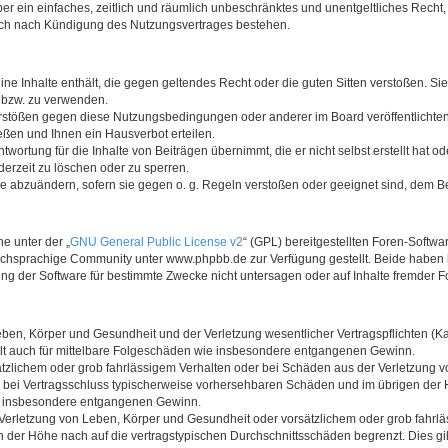
iber ein einfaches, zeitlich und räumlich unbeschränktes und unentgeltliches Rech
auch nach Kündigung des Nutzungsvertrages bestehen.
keine Inhalte enthält, die gegen geltendes Recht oder die guten Sitten verstoßen. Si
n bzw. zu verwenden.
erstößen gegen diese Nutzungsbedingungen oder anderer im Board veröffentlicht
ßen und Ihnen ein Hausverbot erteilen.
wortung für die Inhalte von Beiträgen übernimmt, die er nicht selbst erstellt hat 
derzeit zu löschen oder zu sperren.
äge abzuändern, sofern sie gegen o. g. Regeln verstoßen oder geeignet sind, dem 
e unter der „
GNU General Public License v2
“ (GPL) bereitgestellten Foren-Soft
chsprachige Community unter www.phpbb.de zur Verfügung gestellt. Beide haben ke
g der Software für bestimmte Zwecke nicht untersagen oder auf Inhalte fremder F
ben, Körper und Gesundheit und der Verletzung wesentlicher Vertragspflichten (Kard
gilt auch für mittelbare Folgeschäden wie insbesondere entgangenen Gewinn.
ätzlichem oder grob fahrlässigem Verhalten oder bei Schäden aus der Verletzung 
 die bei Vertragsschluss typischerweise vorhersehbaren Schäden und im übrigen de
wie insbesondere entgangenen Gewinn.
erletzung von Leben, Körper und Gesundheit oder vorsätzlichem oder grob fahrläs
der Höhe nach auf die vertragstypischen Durchschnittsschäden begrenzt. Dies gi