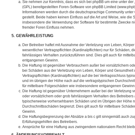
Sie nehmen zur Kenntnis, dass es sich bei phpBB um eine unter der 
(GPL) bereitgestellten Foren-Software von phpBB Limited (www.php
Informationen werden durch die deutschsprachige Community unter
gestellt. Beide haben keinen Einfluss auf die Art und Weise, wie die
insbesondere die Verwendung der Software für bestimmte Zwecke nic
fremder Foren Einfluss nehmen.
5. GEWÄHRLEISTUNG
Der Betreiber haftet mit Ausnahme der Verletzung von Leben, Körpe
wesentlicher Vertragspflichten (Kardinalpflichten) nur für Schäden, di
fahrlässiges Verhalten zurückzuführen sind. Dies gilt auch für mitt
entgangenen Gewinn.
Die Haftung ist gegenüber Verbrauchern außer bei vorsätzlichem ode
bei Schäden aus der Verletzung von Leben, Körper und Gesundheit u
Vertragspflichten (Kardinalpflichten) auf die bei Vertragsschluss t
und im übrigen der Höhe nach auf die vertragstypischen Durchschnit
für mittelbare Folgeschäden wie insbesondere entgangenen Gewinn
Die Haftung ist gegenüber Unternehmern außer bei der Verletzung 
oder vorsätzlichem oder grob fahrlässigem Verhalten des Betreibers 
typischerweise vorhersehbaren Schäden und im Übrigen der Höhe na
Durchschnittsschäden begrenzt. Dies gilt auch für mittelbare Schä
Gewinn.
Die Haftungsbegrenzung der Absätze a bis c gilt sinngemäß auch zug
Erfüllungsgehilfen des Betreibers.
Ansprüche für eine Haftung aus zwingendem nationalem Recht bleib