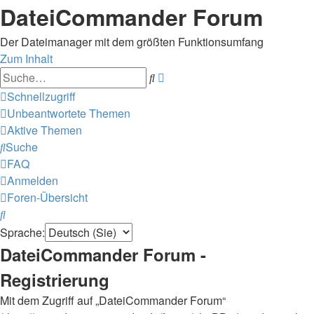
DateiCommander Forum
Der Dateimanager mit dem größten Funktionsumfang
Zum Inhalt
Erweiterte
Suche
Suche
Schnellzugriff
Unbeantwortete Themen
Aktive Themen
Suche
FAQ
Anmelden
Foren-Übersicht
Suche
Sprache:
DateiCommander Forum -
Registrierung
Mit dem Zugriff auf „DateiCommander Forum“