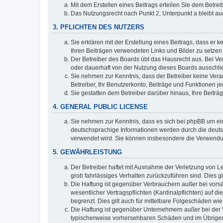
Mit dem Erstellen eines Beitrags erteilen Sie dem Betre
Das Nutzungsrecht nach Punkt 2, Unterpunkt a bleibt 
3. PFLICHTEN DES NUTZERS
Sie erklären mit der Erstellung eines Beitrags, dass er 
Ihren Beiträgen verwendeten Links und Bilder zu setze
Der Betreiber des Boards übt das Hausrecht aus. Bei V
oder dauerhaft von der Nutzung dieses Boards ausschlie
Sie nehmen zur Kenntnis, dass der Betreiber keine Verant
Betreiber, Ihr Benutzerkonto, Beiträge und Funktionen je
Sie gestatten dem Betreiber darüber hinaus, Ihre Beitr
4. GENERAL PUBLIC LICENSE
Sie nehmen zur Kenntnis, dass es sich bei phpBB um ein
deutschsprachige Informationen werden durch die deuts
verwendet wird. Sie können insbesondere die Verwendun
5. GEWÄHRLEISTUNG
Der Betreiber haftet mit Ausnahme der Verletzung von Le
grob fahrlässiges Verhalten zurückzuführen sind. Dies 
Die Haftung ist gegenüber Verbrauchern außer bei vors
wesentlicher Vertragspflichten (Kardinalpflichten) auf
begrenzt. Dies gilt auch für mittelbare Folgeschäden 
Die Haftung ist gegenüber Unternehmern außer bei der V
typischerweise vorhersehbaren Schäden und im Übrigen 