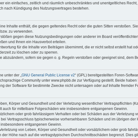
iber ein einfaches, zeitlich und räumlich unbeschränktes und unentgeltliches Rech
auch nach Kündigung des Nutzungsvertrages bestehen.
keine Inhalte enthält, die gegen geltendes Recht oder die guten Sitten verstoßen. Si
n bzw. zu verwenden.
erstößen gegen diese Nutzungsbedingungen oder anderer im Board veröffentlicht
ßen und Ihnen ein Hausverbot erteilen.
wortung für die Inhalte von Beiträgen übernimmt, die er nicht selbst erstellt hat 
derzeit zu löschen oder zu sperren.
äge abzuändern, sofern sie gegen o. g. Regeln verstoßen oder geeignet sind, dem 
e unter der „
GNU General Public License v2
“ (GPL) bereitgestellten Foren-Soft
chsprachige Community unter www.phpbb.de zur Verfügung gestellt. Beide haben ke
g der Software für bestimmte Zwecke nicht untersagen oder auf Inhalte fremder F
ben, Körper und Gesundheit und der Verletzung wesentlicher Vertragspflichten (Kard
gilt auch für mittelbare Folgeschäden wie insbesondere entgangenen Gewinn.
ätzlichem oder grob fahrlässigem Verhalten oder bei Schäden aus der Verletzung 
 die bei Vertragsschluss typischerweise vorhersehbaren Schäden und im übrigen de
wie insbesondere entgangenen Gewinn.
erletzung von Leben, Körper und Gesundheit oder vorsätzlichem oder grob fahrläs
der Höhe nach auf die vertragstypischen Durchschnittsschäden begrenzt. Dies gi