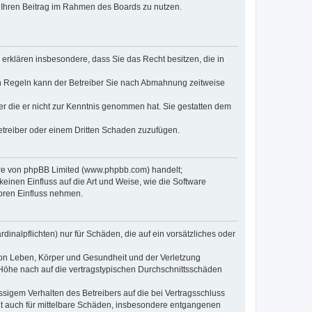
t, Ihren Beitrag im Rahmen des Boards zu nutzen.
e erklären insbesondere, dass Sie das Recht besitzen, die in
en Regeln kann der Betreiber Sie nach Abmahnung zeitweise
oder die er nicht zur Kenntnis genommen hat. Sie gestatten dem
Betreiber oder einem Dritten Schaden zuzufügen.
ware von phpBB Limited (www.phpbb.com) handelt;
inen Einfluss auf die Art und Weise, wie die Software
oren Einfluss nehmen.
inalpflichten) nur für Schäden, die auf ein vorsätzliches oder
von Leben, Körper und Gesundheit und der Verletzung
r Höhe nach auf die vertragstypischen Durchschnittsschäden
sigem Verhalten des Betreibers auf die bei Vertragsschluss
lt auch für mittelbare Schäden, insbesondere entgangenen