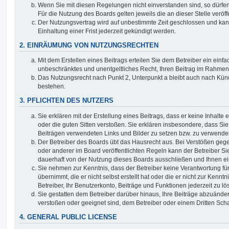
Wenn Sie mit diesen Regelungen nicht einverstanden sind, so dürfen
Für die Nutzung des Boards gelten jeweils die an dieser Stelle veröf
Der Nutzungsvertrag wird auf unbestimmte Zeit geschlossen und ka
Einhaltung einer Frist jederzeit gekündigt werden.
2. EINRÄUMUNG VON NUTZUNGSRECHTEN
Mit dem Erstellen eines Beitrags erteilen Sie dem Betreiber ein einfa
unbeschränktes und unentgeltliches Recht, Ihren Beitrag im Rahmen
Das Nutzungsrecht nach Punkt 2, Unterpunkt a bleibt auch nach Kü
bestehen.
3. PFLICHTEN DES NUTZERS
Sie erklären mit der Erstellung eines Beitrags, dass er keine Inhalte
oder die guten Sitten verstoßen. Sie erklären insbesondere, dass Sie 
Beiträgen verwendeten Links und Bilder zu setzen bzw. zu verwende
Der Betreiber des Boards übt das Hausrecht aus. Bei Verstößen g
oder anderer im Board veröffentlichten Regeln kann der Betreiber 
dauerhaft von der Nutzung dieses Boards ausschließen und Ihnen ein
Sie nehmen zur Kenntnis, dass der Betreiber keine Verantwortung für
übernimmt, die er nicht selbst erstellt hat oder die er nicht zur Ken
Betreiber, Ihr Benutzerkonto, Beiträge und Funktionen jederzeit zu l
Sie gestatten dem Betreiber darüber hinaus, Ihre Beiträge abzuänder
verstoßen oder geeignet sind, dem Betreiber oder einem Dritten Sc
4. GENERAL PUBLIC LICENSE