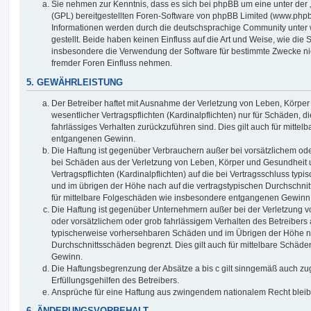
Sie nehmen zur Kenntnis, dass es sich bei phpBB um eine unter der 
(GPL) bereitgestellten Foren-Software von phpBB Limited (www.php
Informationen werden durch die deutschsprachige Community unter
gestellt. Beide haben keinen Einfluss auf die Art und Weise, wie die
insbesondere die Verwendung der Software für bestimmte Zwecke nic
fremder Foren Einfluss nehmen.
5. GEWÄHRLEISTUNG
Der Betreiber haftet mit Ausnahme der Verletzung von Leben, Körpe
wesentlicher Vertragspflichten (Kardinalpflichten) nur für Schäden, di
fahrlässiges Verhalten zurückzuführen sind. Dies gilt auch für mitt
entgangenen Gewinn.
Die Haftung ist gegenüber Verbrauchern außer bei vorsätzlichem ode
bei Schäden aus der Verletzung von Leben, Körper und Gesundheit u
Vertragspflichten (Kardinalpflichten) auf die bei Vertragsschluss t
und im übrigen der Höhe nach auf die vertragstypischen Durchschnit
für mittelbare Folgeschäden wie insbesondere entgangenen Gewinn
Die Haftung ist gegenüber Unternehmern außer bei der Verletzung 
oder vorsätzlichem oder grob fahrlässigem Verhalten des Betreibers 
typischerweise vorhersehbaren Schäden und im Übrigen der Höhe na
Durchschnittsschäden begrenzt. Dies gilt auch für mittelbare Schä
Gewinn.
Die Haftungsbegrenzung der Absätze a bis c gilt sinngemäß auch zug
Erfüllungsgehilfen des Betreibers.
Ansprüche für eine Haftung aus zwingendem nationalem Recht bleib