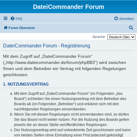
DateiCommander Forum
FAQ
Anmelden
S
Foren-Übersicht
u
Sprache:
c
DateiCommander Forum - Registrierung
h
Mit dem Zugriff auf „DateiCommander Forum“
e
(„http://www.dateicommander.de/forum/phpBB3“) wird zwischen
Ihnen und dem Betreiber ein Vertrag mit folgenden Regelungen
geschlossen:
1. NUTZUNGSVERTRAG
Mit dem Zugriff auf „DateiCommander Forum“ (im Folgenden „das
Board“) schließen Sie einen Nutzungsvertrag mit dem Betreiber des
Boards ab (im Folgenden „Betreiber“) und erklären sich mit den
nachfolgenden Regelungen einverstanden.
Wenn Sie mit diesen Regelungen nicht einverstanden sind, so dürfen
Sie das Board nicht weiter nutzen. Für die Nutzung des Boards gelten
jeweils die an dieser Stelle veröffentlichten Regelungen.
Der Nutzungsvertrag wird auf unbestimmte Zeit geschlossen und kann
von beiden Seiten ohne Einhaltung einer Frist jederzeit gekündigt