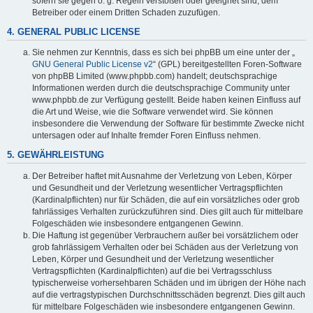
sofern sie gegen o. g. Regeln verstoßen oder geeignet sind, dem
Betreiber oder einem Dritten Schaden zuzufügen.
4. GENERAL PUBLIC LICENSE
Sie nehmen zur Kenntnis, dass es sich bei phpBB um eine unter der „
GNU General Public License v2
“ (GPL) bereitgestellten Foren-Software
von phpBB Limited (www.phpbb.com) handelt; deutschsprachige
Informationen werden durch die deutschsprachige Community unter
www.phpbb.de zur Verfügung gestellt. Beide haben keinen Einfluss auf
die Art und Weise, wie die Software verwendet wird. Sie können
insbesondere die Verwendung der Software für bestimmte Zwecke nicht
untersagen oder auf Inhalte fremder Foren Einfluss nehmen.
5. GEWÄHRLEISTUNG
Der Betreiber haftet mit Ausnahme der Verletzung von Leben, Körper
und Gesundheit und der Verletzung wesentlicher Vertragspflichten
(Kardinalpflichten) nur für Schäden, die auf ein vorsätzliches oder grob
fahrlässiges Verhalten zurückzuführen sind. Dies gilt auch für mittelbare
Folgeschäden wie insbesondere entgangenen Gewinn.
Die Haftung ist gegenüber Verbrauchern außer bei vorsätzlichem oder
grob fahrlässigem Verhalten oder bei Schäden aus der Verletzung von
Leben, Körper und Gesundheit und der Verletzung wesentlicher
Vertragspflichten (Kardinalpflichten) auf die bei Vertragsschluss
typischerweise vorhersehbaren Schäden und im übrigen der Höhe nach
auf die vertragstypischen Durchschnittsschäden begrenzt. Dies gilt auch
für mittelbare Folgeschäden wie insbesondere entgangenen Gewinn.