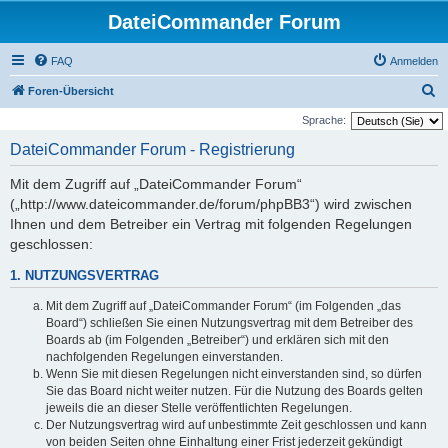
DateiCommander Forum
FAQ
Anmelden
S
Foren-Übersicht
u
Sprache:
c
DateiCommander Forum - Registrierung
h
Mit dem Zugriff auf „DateiCommander Forum“
e
(„http://www.dateicommander.de/forum/phpBB3“) wird zwischen
Ihnen und dem Betreiber ein Vertrag mit folgenden Regelungen
geschlossen:
1. NUTZUNGSVERTRAG
Mit dem Zugriff auf „DateiCommander Forum“ (im Folgenden „das
Board“) schließen Sie einen Nutzungsvertrag mit dem Betreiber des
Boards ab (im Folgenden „Betreiber“) und erklären sich mit den
nachfolgenden Regelungen einverstanden.
Wenn Sie mit diesen Regelungen nicht einverstanden sind, so dürfen
Sie das Board nicht weiter nutzen. Für die Nutzung des Boards gelten
jeweils die an dieser Stelle veröffentlichten Regelungen.
Der Nutzungsvertrag wird auf unbestimmte Zeit geschlossen und kann
von beiden Seiten ohne Einhaltung einer Frist jederzeit gekündigt