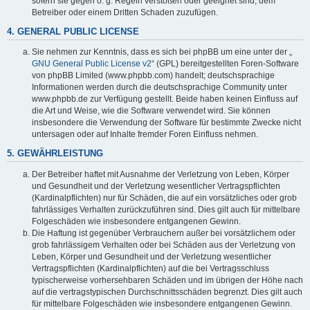
sofern sie gegen o. g. Regeln verstoßen oder geeignet sind, dem
Betreiber oder einem Dritten Schaden zuzufügen.
4. GENERAL PUBLIC LICENSE
Sie nehmen zur Kenntnis, dass es sich bei phpBB um eine unter der „
GNU General Public License v2
“ (GPL) bereitgestellten Foren-Software
von phpBB Limited (www.phpbb.com) handelt; deutschsprachige
Informationen werden durch die deutschsprachige Community unter
www.phpbb.de zur Verfügung gestellt. Beide haben keinen Einfluss auf
die Art und Weise, wie die Software verwendet wird. Sie können
insbesondere die Verwendung der Software für bestimmte Zwecke nicht
untersagen oder auf Inhalte fremder Foren Einfluss nehmen.
5. GEWÄHRLEISTUNG
Der Betreiber haftet mit Ausnahme der Verletzung von Leben, Körper
und Gesundheit und der Verletzung wesentlicher Vertragspflichten
(Kardinalpflichten) nur für Schäden, die auf ein vorsätzliches oder grob
fahrlässiges Verhalten zurückzuführen sind. Dies gilt auch für mittelbare
Folgeschäden wie insbesondere entgangenen Gewinn.
Die Haftung ist gegenüber Verbrauchern außer bei vorsätzlichem oder
grob fahrlässigem Verhalten oder bei Schäden aus der Verletzung von
Leben, Körper und Gesundheit und der Verletzung wesentlicher
Vertragspflichten (Kardinalpflichten) auf die bei Vertragsschluss
typischerweise vorhersehbaren Schäden und im übrigen der Höhe nach
auf die vertragstypischen Durchschnittsschäden begrenzt. Dies gilt auch
für mittelbare Folgeschäden wie insbesondere entgangenen Gewinn.