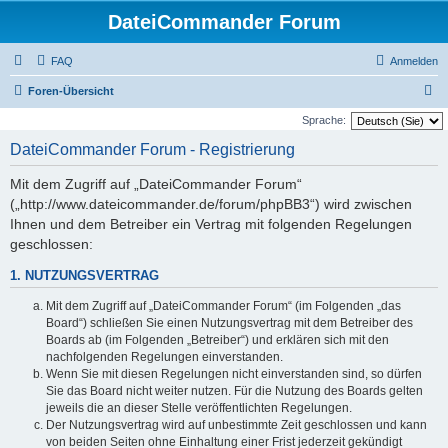
DateiCommander Forum
FAQ
Anmelden
S
Foren-Übersicht
u
Sprache:
c
DateiCommander Forum - Registrierung
h
Mit dem Zugriff auf „DateiCommander Forum“
e
(„http://www.dateicommander.de/forum/phpBB3“) wird zwischen
Ihnen und dem Betreiber ein Vertrag mit folgenden Regelungen
geschlossen:
1. NUTZUNGSVERTRAG
Mit dem Zugriff auf „DateiCommander Forum“ (im Folgenden „das
Board“) schließen Sie einen Nutzungsvertrag mit dem Betreiber des
Boards ab (im Folgenden „Betreiber“) und erklären sich mit den
nachfolgenden Regelungen einverstanden.
Wenn Sie mit diesen Regelungen nicht einverstanden sind, so dürfen
Sie das Board nicht weiter nutzen. Für die Nutzung des Boards gelten
jeweils die an dieser Stelle veröffentlichten Regelungen.
Der Nutzungsvertrag wird auf unbestimmte Zeit geschlossen und kann
von beiden Seiten ohne Einhaltung einer Frist jederzeit gekündigt