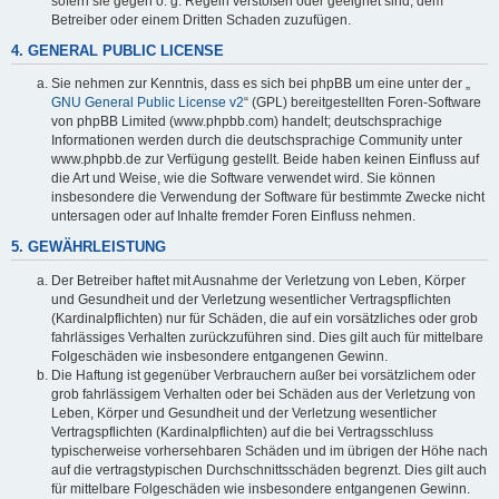
sofern sie gegen o. g. Regeln verstoßen oder geeignet sind, dem
Betreiber oder einem Dritten Schaden zuzufügen.
4. GENERAL PUBLIC LICENSE
Sie nehmen zur Kenntnis, dass es sich bei phpBB um eine unter der „
GNU General Public License v2
“ (GPL) bereitgestellten Foren-Software
von phpBB Limited (www.phpbb.com) handelt; deutschsprachige
Informationen werden durch die deutschsprachige Community unter
www.phpbb.de zur Verfügung gestellt. Beide haben keinen Einfluss auf
die Art und Weise, wie die Software verwendet wird. Sie können
insbesondere die Verwendung der Software für bestimmte Zwecke nicht
untersagen oder auf Inhalte fremder Foren Einfluss nehmen.
5. GEWÄHRLEISTUNG
Der Betreiber haftet mit Ausnahme der Verletzung von Leben, Körper
und Gesundheit und der Verletzung wesentlicher Vertragspflichten
(Kardinalpflichten) nur für Schäden, die auf ein vorsätzliches oder grob
fahrlässiges Verhalten zurückzuführen sind. Dies gilt auch für mittelbare
Folgeschäden wie insbesondere entgangenen Gewinn.
Die Haftung ist gegenüber Verbrauchern außer bei vorsätzlichem oder
grob fahrlässigem Verhalten oder bei Schäden aus der Verletzung von
Leben, Körper und Gesundheit und der Verletzung wesentlicher
Vertragspflichten (Kardinalpflichten) auf die bei Vertragsschluss
typischerweise vorhersehbaren Schäden und im übrigen der Höhe nach
auf die vertragstypischen Durchschnittsschäden begrenzt. Dies gilt auch
für mittelbare Folgeschäden wie insbesondere entgangenen Gewinn.