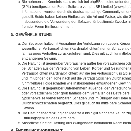
Sie nehmen zur Kenntnis, dass es sich bei phpBB um eine unter der 
(GPL) bereitgestellten Foren-Software von phpBB Limited (www.php
Informationen werden durch die deutschsprachige Community unter
gestellt. Beide haben keinen Einfluss auf die Art und Weise, wie die
insbesondere die Verwendung der Software für bestimmte Zwecke nic
fremder Foren Einfluss nehmen.
5. GEWÄHRLEISTUNG
Der Betreiber haftet mit Ausnahme der Verletzung von Leben, Körpe
wesentlicher Vertragspflichten (Kardinalpflichten) nur für Schäden, di
fahrlässiges Verhalten zurückzuführen sind. Dies gilt auch für mitt
entgangenen Gewinn.
Die Haftung ist gegenüber Verbrauchern außer bei vorsätzlichem ode
bei Schäden aus der Verletzung von Leben, Körper und Gesundheit u
Vertragspflichten (Kardinalpflichten) auf die bei Vertragsschluss t
und im übrigen der Höhe nach auf die vertragstypischen Durchschnit
für mittelbare Folgeschäden wie insbesondere entgangenen Gewinn
Die Haftung ist gegenüber Unternehmern außer bei der Verletzung 
oder vorsätzlichem oder grob fahrlässigem Verhalten des Betreibers 
typischerweise vorhersehbaren Schäden und im Übrigen der Höhe na
Durchschnittsschäden begrenzt. Dies gilt auch für mittelbare Schä
Gewinn.
Die Haftungsbegrenzung der Absätze a bis c gilt sinngemäß auch zug
Erfüllungsgehilfen des Betreibers.
Ansprüche für eine Haftung aus zwingendem nationalem Recht bleib