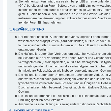
Sie nehmen zur Kenntnis, dass es sich bei phpBB um eine unter der 
(GPL) bereitgestellten Foren-Software von phpBB Limited (www.php
Informationen werden durch die deutschsprachige Community unter
gestellt. Beide haben keinen Einfluss auf die Art und Weise, wie die
insbesondere die Verwendung der Software für bestimmte Zwecke nic
fremder Foren Einfluss nehmen.
5. GEWÄHRLEISTUNG
Der Betreiber haftet mit Ausnahme der Verletzung von Leben, Körpe
wesentlicher Vertragspflichten (Kardinalpflichten) nur für Schäden, di
fahrlässiges Verhalten zurückzuführen sind. Dies gilt auch für mitt
entgangenen Gewinn.
Die Haftung ist gegenüber Verbrauchern außer bei vorsätzlichem ode
bei Schäden aus der Verletzung von Leben, Körper und Gesundheit u
Vertragspflichten (Kardinalpflichten) auf die bei Vertragsschluss t
und im übrigen der Höhe nach auf die vertragstypischen Durchschnit
für mittelbare Folgeschäden wie insbesondere entgangenen Gewinn
Die Haftung ist gegenüber Unternehmern außer bei der Verletzung 
oder vorsätzlichem oder grob fahrlässigem Verhalten des Betreibers 
typischerweise vorhersehbaren Schäden und im Übrigen der Höhe na
Durchschnittsschäden begrenzt. Dies gilt auch für mittelbare Schä
Gewinn.
Die Haftungsbegrenzung der Absätze a bis c gilt sinngemäß auch zug
Erfüllungsgehilfen des Betreibers.
Ansprüche für eine Haftung aus zwingendem nationalem Recht bleib