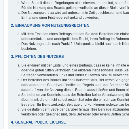
Wenn Sie mit diesen Regelungen nicht einverstanden sind, so dürfen
Für die Nutzung des Boards gelten jeweils die an dieser Stelle veröf
Der Nutzungsvertrag wird auf unbestimmte Zeit geschlossen und ka
Einhaltung einer Frist jederzeit gekündigt werden.
2. EINRÄUMUNG VON NUTZUNGSRECHTEN
Mit dem Erstellen eines Beitrags erteilen Sie dem Betreiber ein einfa
unbeschränktes und unentgeltliches Recht, Ihren Beitrag im Rahmen
Das Nutzungsrecht nach Punkt 2, Unterpunkt a bleibt auch nach Kü
bestehen.
3. PFLICHTEN DES NUTZERS
Sie erklären mit der Erstellung eines Beitrags, dass er keine Inhalte
oder die guten Sitten verstoßen. Sie erklären insbesondere, dass Sie 
Beiträgen verwendeten Links und Bilder zu setzen bzw. zu verwende
Der Betreiber des Boards übt das Hausrecht aus. Bei Verstößen g
oder anderer im Board veröffentlichten Regeln kann der Betreiber 
dauerhaft von der Nutzung dieses Boards ausschließen und Ihnen ein
Sie nehmen zur Kenntnis, dass der Betreiber keine Verantwortung für
übernimmt, die er nicht selbst erstellt hat oder die er nicht zur Ken
Betreiber, Ihr Benutzerkonto, Beiträge und Funktionen jederzeit zu l
Sie gestatten dem Betreiber darüber hinaus, Ihre Beiträge abzuänder
verstoßen oder geeignet sind, dem Betreiber oder einem Dritten Sc
4. GENERAL PUBLIC LICENSE