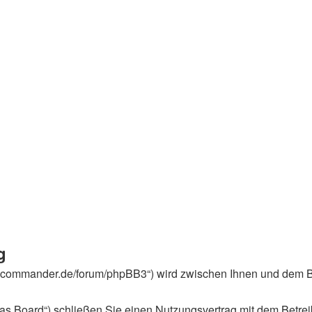
g
eicommander.de/forum/phpBB3“) wird zwischen Ihnen und dem Be
s Board“) schließen Sie einen Nutzungsvertrag mit dem Betreib