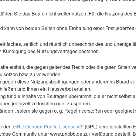
rfen Sie das Board nicht weiter nutzen. Für die Nutzung des Boa
 kann von beiden Seiten ohne Einhaltung einer Frist jederzeit
n einfaches, zeitlich und räumlich unbeschränktes und unentgel
ch Kündigung des Nutzungsvertrages bestehen.
nhalte enthält, die gegen geltendes Recht oder die guten Sitten
 zu setzen bzw. zu verwenden.
en gegen diese Nutzungsbedingungen oder anderer im Board ve
ließen und Ihnen ein Hausverbot erteilen.
 für die Inhalte von Beiträgen übernimmt, die er nicht selbst er
ionen jederzeit zu löschen oder zu sperren.
uändern, sofern sie gegen o. g. Regeln verstoßen oder geeignet
 der „
GNU General Public License v2
“ (GPL) bereitgestellte
hige Community unter www.phpbb.de zur Verfügung gestellt. Be