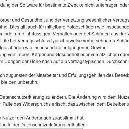
ung der Software für bestimmte Zwecke nicht untersagen oder 
rper und Gesundheit und der Verletzung wesentlicher Vertragspf
 sind. Dies gilt auch für mittelbare Folgeschäden wie insbeso
em oder grob fahrlässigem Verhalten oder bei Schäden aus der
 auf die bei Vertragsschluss typischerweise vorhersehbaren Sch
e Folgeschäden wie insbesondere entgangenen Gewinn.
ng von Leben, Körper und Gesundheit oder vorsätzlichem oder g
 Übrigen der Höhe nach auf die vertragstypischen Durchschnitt
h zugunsten der Mitarbeiter und Erfüllungsgehilfen des Betreib
bleiben unberührt.
 Datenschutzerklärung zu ändern. Die Änderung wird dem Nutzer 
m Falle des Widerspruchs erlischt das zwischen dem Betreiber u
er Nutzer den Änderungen zugestimmt hat.
nd in der Datenschutzerklärung enthalten.