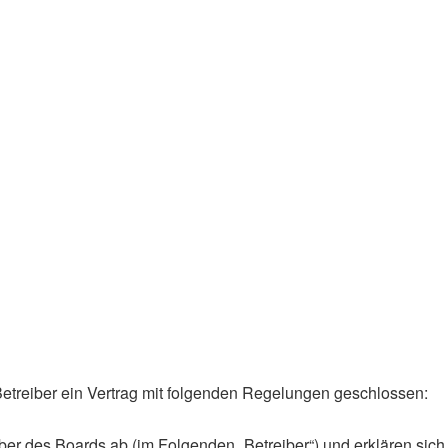
treiber ein Vertrag mit folgenden Regelungen geschlossen:
er des Boards ab (im Folgenden „Betreiber“) und erklären sich