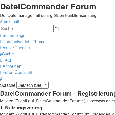
DateiCommander Forum
Der Dateimanager mit dem größten Funktionsumfang
Zum Inhalt
Erweiterte
Suche
Suche
Schnellzugriff
Unbeantwortete Themen
Aktive Themen
Suche
FAQ
Anmelden
Foren-Übersicht
Suche
Sprache:
DateiCommander Forum - Registrierun
Mit dem Zugriff auf „DateiCommander Forum“ („http://www.dat
1. Nutzungsvertrag
Mit dem Zugriff auf „DateiCommander Forum“ (im Folgenden „da