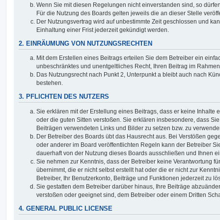
Wenn Sie mit diesen Regelungen nicht einverstanden sind, so dürfen
Für die Nutzung des Boards gelten jeweils die an dieser Stelle veröf
Der Nutzungsvertrag wird auf unbestimmte Zeit geschlossen und ka
Einhaltung einer Frist jederzeit gekündigt werden.
2. EINRÄUMUNG VON NUTZUNGSRECHTEN
Mit dem Erstellen eines Beitrags erteilen Sie dem Betreiber ein einfa
unbeschränktes und unentgeltliches Recht, Ihren Beitrag im Rahmen
Das Nutzungsrecht nach Punkt 2, Unterpunkt a bleibt auch nach Kü
bestehen.
3. PFLICHTEN DES NUTZERS
Sie erklären mit der Erstellung eines Beitrags, dass er keine Inhalte
oder die guten Sitten verstoßen. Sie erklären insbesondere, dass Sie 
Beiträgen verwendeten Links und Bilder zu setzen bzw. zu verwende
Der Betreiber des Boards übt das Hausrecht aus. Bei Verstößen g
oder anderer im Board veröffentlichten Regeln kann der Betreiber 
dauerhaft von der Nutzung dieses Boards ausschließen und Ihnen ein
Sie nehmen zur Kenntnis, dass der Betreiber keine Verantwortung für
übernimmt, die er nicht selbst erstellt hat oder die er nicht zur Ken
Betreiber, Ihr Benutzerkonto, Beiträge und Funktionen jederzeit zu l
Sie gestatten dem Betreiber darüber hinaus, Ihre Beiträge abzuänder
verstoßen oder geeignet sind, dem Betreiber oder einem Dritten Sc
4. GENERAL PUBLIC LICENSE