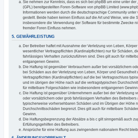
Sie nehmen zur Kenntnis, dass es sich bei phpBB um eine unter der 
(GPL) bereitgestellten Foren-Software von phpBB Limited (www.php
Informationen werden durch die deutschsprachige Community unter
gestellt. Beide haben keinen Einfluss auf die Art und Weise, wie die
insbesondere die Verwendung der Software für bestimmte Zwecke nic
fremder Foren Einfluss nehmen.
5. GEWÄHRLEISTUNG
Der Betreiber haftet mit Ausnahme der Verletzung von Leben, Körpe
wesentlicher Vertragspflichten (Kardinalpflichten) nur für Schäden, di
fahrlässiges Verhalten zurückzuführen sind. Dies gilt auch für mitt
entgangenen Gewinn.
Die Haftung ist gegenüber Verbrauchern außer bei vorsätzlichem ode
bei Schäden aus der Verletzung von Leben, Körper und Gesundheit u
Vertragspflichten (Kardinalpflichten) auf die bei Vertragsschluss t
und im übrigen der Höhe nach auf die vertragstypischen Durchschnit
für mittelbare Folgeschäden wie insbesondere entgangenen Gewinn
Die Haftung ist gegenüber Unternehmern außer bei der Verletzung 
oder vorsätzlichem oder grob fahrlässigem Verhalten des Betreibers 
typischerweise vorhersehbaren Schäden und im Übrigen der Höhe na
Durchschnittsschäden begrenzt. Dies gilt auch für mittelbare Schä
Gewinn.
Die Haftungsbegrenzung der Absätze a bis c gilt sinngemäß auch zug
Erfüllungsgehilfen des Betreibers.
Ansprüche für eine Haftung aus zwingendem nationalem Recht bleib