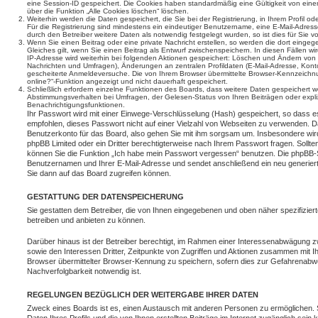
eine Session-ID gespeichert. Die Cookies haben standardmäßig eine Gültigkeit von einem
über die Funktion „Alle Cookies löschen“ löschen.
Weiterhin werden die Daten gespeichert, die Sie bei der Registrierung, in Ihrem Profil 
Für die Registrierung sind mindestens ein eindeutiger Benutzername, eine E-Mail-Adre
durch den Betreiber weitere Daten als notwendig festgelegt wurden, so ist dies für Sie vo
Wenn Sie einen Beitrag oder eine private Nachricht erstellen, so werden die dort einge
Gleiches gilt, wenn Sie einen Beitrag als Entwurf zwischenspeichern. In diesen Fällen wi
IP-Adresse wird weiterhin bei folgenden Aktionen gespeichert: Löschen und Ändern von 
Nachrichten und Umfragen), Änderungen an zentralen Profildaten (E-Mail-Adresse, Kont
gescheiterte Anmeldeversuche. Die von Ihrem Browser übermittelte Browser-Kennzeichnung
online?“-Funktion angezeigt und nicht dauerhaft gespeichert.
Schließlich erfordern einzelne Funktionen des Boards, dass weitere Daten gespeichert 
Abstimmungsverhalten bei Umfragen, der Gelesen-Status von Ihren Beiträgen oder expli
Benachrichtigungsfunktionen.
Ihr Passwort wird mit einer Einwege-Verschlüsselung (Hash) gespeichert, so dass es
empfohlen, dieses Passwort nicht auf einer Vielzahl von Webseiten zu verwenden. D
Benutzerkonto für das Board, also gehen Sie mit ihm sorgsam um. Insbesondere wird 
phpBB Limited oder ein Dritter berechtigterweise nach Ihrem Passwort fragen. Sollt
können Sie die Funktion „Ich habe mein Passwort vergessen“ benutzen. Die phpBB-S
Benutzernamen und Ihrer E-Mail-Adresse und sendet anschließend ein neu generier
Sie dann auf das Board zugreifen können.
GESTATTUNG DER DATENSPEICHERUNG
Sie gestatten dem Betreiber, die von Ihnen eingegebenen und oben näher spezifizie
betreiben und anbieten zu können.
Darüber hinaus ist der Betreiber berechtigt, im Rahmen einer Interessenabwägung z
sowie den Interessen Dritter, Zeitpunkte von Zugriffen und Aktionen zusammen mit I
Browser übermittelter Browser-Kennung zu speichern, sofern dies zur Gefahrenabwe
Nachverfolgbarkeit notwendig ist.
REGELUNGEN BEZÜGLICH DER WEITERGABE IHRER DATEN
Zweck eines Boards ist es, einen Austausch mit anderen Personen zu ermöglichen. S