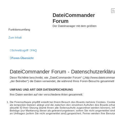
DateiCommander
Forum
Der Dateimanager mit dem größten
Funktionsumfang
Zum Inhalt
Schnellzugriff
FAQ
Foren-Übersicht
DateiCommander Forum - Datenschutzerklär
Diese Richtlinie beschreibt, wie „DateiCommander Forum“ („http://www.dateicomma
„der Betreiber“) die Daten verwendet, die während Ihres Foren-Besuchs gesammelt
UMFANG UND ART DER DATENSPEICHERUNG
Ihre Daten werden auf vier verschiedene Arten gesammelt:
Die Forensoftware phpBB erstellt bei Ihrem Besuch des Boards mehrere Cookies. Cookies 
als temporäre Dateien ablegt und die zwischen den einzelnen Aufrufen des Boards erhalt
aktuelle ID Ihrer Sitzung (damit Ihnen alle Seitenaufrufe zugeordnet werden können), I
Beiträge (zur Markierung dieser als gelesen/ungelesen; sofern Sie nicht angemeldet sin
an Umfragen (sofern Sie nicht angemeldet sind) gespeichert. Ferner werden Ihre Benutzer