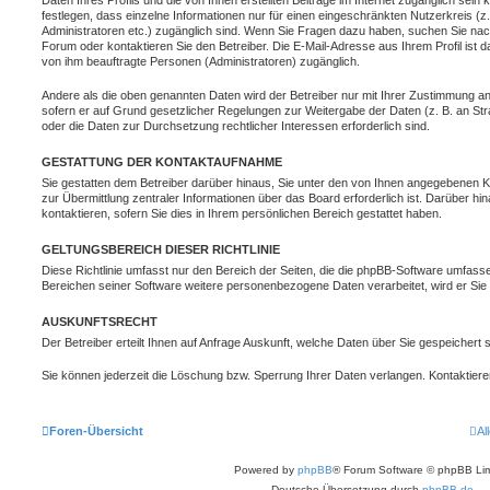
Daten Ihres Profils und die von Ihnen erstellten Beiträge im Internet zugänglich sein
festlegen, dass einzelne Informationen nur für einen eingeschränkten Nutzerkreis (z. 
Administratoren etc.) zugänglich sind. Wenn Sie Fragen dazu haben, suchen Sie na
Forum oder kontaktieren Sie den Betreiber. Die E-Mail-Adresse aus Ihrem Profil ist d
von ihm beauftragte Personen (Administratoren) zugänglich.
Andere als die oben genannten Daten wird der Betreiber nur mit Ihrer Zustimmung an D
sofern er auf Grund gesetzlicher Regelungen zur Weitergabe der Daten (z. B. an Stra
oder die Daten zur Durchsetzung rechtlicher Interessen erforderlich sind.
GESTATTUNG DER KONTAKTAUFNAHME
Sie gestatten dem Betreiber darüber hinaus, Sie unter den von Ihnen angegebenen Ko
zur Übermittlung zentraler Informationen über das Board erforderlich ist. Darüber h
kontaktieren, sofern Sie dies in Ihrem persönlichen Bereich gestattet haben.
GELTUNGSBEREICH DIESER RICHTLINIE
Diese Richtlinie umfasst nur den Bereich der Seiten, die die phpBB-Software umfasse
Bereichen seiner Software weitere personenbezogene Daten verarbeitet, wird er Sie 
AUSKUNFTSRECHT
Der Betreiber erteilt Ihnen auf Anfrage Auskunft, welche Daten über Sie gespeichert s
Sie können jederzeit die Löschung bzw. Sperrung Ihrer Daten verlangen. Kontaktieren 
Foren-Übersicht
Al
Powered by
phpBB
® Forum Software © phpBB Lim
Deutsche Übersetzung durch
phpBB.de