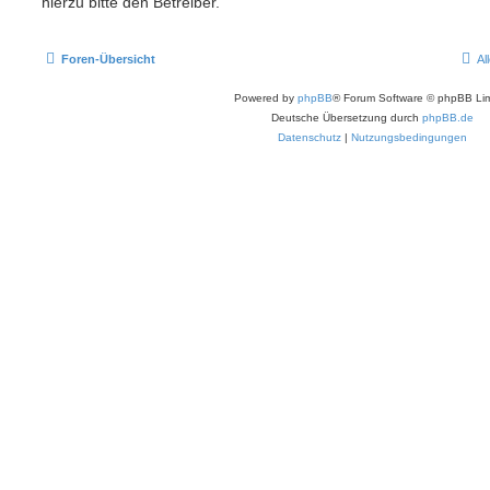
hierzu bitte den Betreiber.
Foren-Übersicht
Al
Powered by
phpBB
® Forum Software © phpBB Lim
Deutsche Übersetzung durch
phpBB.de
Datenschutz
|
Nutzungsbedingungen