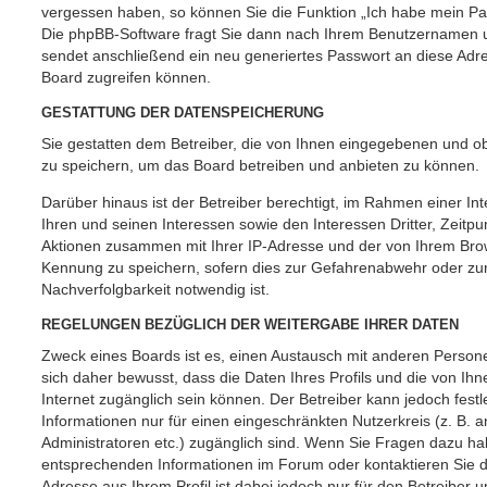
vergessen haben, so können Sie die Funktion „Ich habe mein P
Die phpBB-Software fragt Sie dann nach Ihrem Benutzernamen u
sendet anschließend ein neu generiertes Passwort an diese Adr
Board zugreifen können.
GESTATTUNG DER DATENSPEICHERUNG
Sie gestatten dem Betreiber, die von Ihnen eingegebenen und ob
zu speichern, um das Board betreiben und anbieten zu können.
Darüber hinaus ist der Betreiber berechtigt, im Rahmen einer 
Ihren und seinen Interessen sowie den Interessen Dritter, Zeitpu
Aktionen zusammen mit Ihrer IP-Adresse und der von Ihrem Brow
Kennung zu speichern, sofern dies zur Gefahrenabwehr oder zur
Nachverfolgbarkeit notwendig ist.
REGELUNGEN BEZÜGLICH DER WEITERGABE IHRER DATEN
Zweck eines Boards ist es, einen Austausch mit anderen Persone
sich daher bewusst, dass die Daten Ihres Profils und die von Ihne
Internet zugänglich sein können. Der Betreiber kann jedoch fest
Informationen nur für einen eingeschränkten Nutzerkreis (z. B. an
Administratoren etc.) zugänglich sind. Wenn Sie Fragen dazu h
entsprechenden Informationen im Forum oder kontaktieren Sie de
Adresse aus Ihrem Profil ist dabei jedoch nur für den Betreiber 