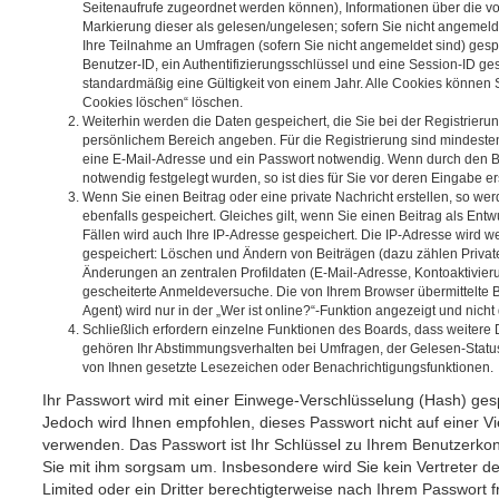
Seitenaufrufe zugeordnet werden können), Informationen über die v
Markierung dieser als gelesen/ungelesen; sofern Sie nicht angemeld
Ihre Teilnahme an Umfragen (sofern Sie nicht angemeldet sind) gesp
Benutzer-ID, ein Authentifizierungsschlüssel und eine Session-ID g
standardmäßig eine Gültigkeit von einem Jahr. Alle Cookies können Si
Cookies löschen“ löschen.
Weiterhin werden die Daten gespeichert, die Sie bei der Registrierung
persönlichem Bereich angeben. Für die Registrierung sind mindeste
eine E-Mail-Adresse und ein Passwort notwendig. Wenn durch den Be
notwendig festgelegt wurden, so ist dies für Sie vor deren Eingabe ers
Wenn Sie einen Beitrag oder eine private Nachricht erstellen, so w
ebenfalls gespeichert. Gleiches gilt, wenn Sie einen Beitrag als Ent
Fällen wird auch Ihre IP-Adresse gespeichert. Die IP-Adresse wird we
gespeichert: Löschen und Ändern von Beiträgen (dazu zählen Privat
Änderungen an zentralen Profildaten (E-Mail-Adresse, Kontoaktivier
gescheiterte Anmeldeversuche. Die von Ihrem Browser übermittelte
Agent) wird nur in der „Wer ist online?“-Funktion angezeigt und nicht
Schließlich erfordern einzelne Funktionen des Boards, dass weitere
gehören Ihr Abstimmungsverhalten bei Umfragen, der Gelesen-Status 
von Ihnen gesetzte Lesezeichen oder Benachrichtigungsfunktionen.
Ihr Passwort wird mit einer Einwege-Verschlüsselung (Hash) gespe
Jedoch wird Ihnen empfohlen, dieses Passwort nicht auf einer V
verwenden. Das Passwort ist Ihr Schlüssel zu Ihrem Benutzerkon
Sie mit ihm sorgsam um. Insbesondere wird Sie kein Vertreter d
Limited oder ein Dritter berechtigterweise nach Ihrem Passwort f